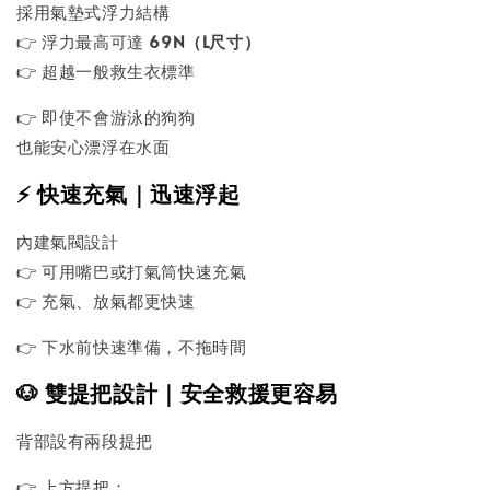
採用氣墊式浮力結構
👉 浮力最高可達
69N（L尺寸）
👉 超越一般救生衣標準
👉 即使不會游泳的狗狗
也能安心漂浮在水面
⚡ 快速充氣｜迅速浮起
內建氣閥設計
👉 可用嘴巴或打氣筒快速充氣
👉 充氣、放氣都更快速
👉 下水前快速準備，不拖時間
🐶 雙提把設計｜安全救援更容易
背部設有兩段提把
👉 上方提把：