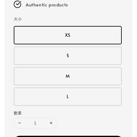
Authentic products
大小
XS
S
M
L
數量