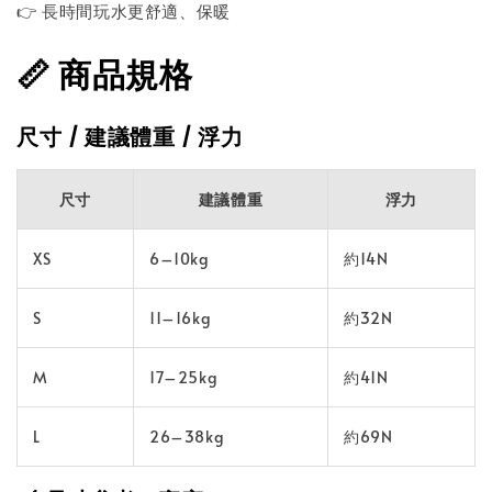
👉 長時間玩水更舒適、保暖
📏 商品規格
尺寸 / 建議體重 / 浮力
尺寸
建議體重
浮力
XS
6–10kg
約14N
S
11–16kg
約32N
M
17–25kg
約41N
L
26–38kg
約69N