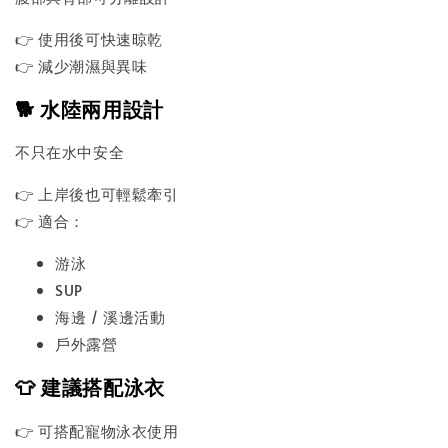
👉 使用後可快速晾乾
👉 減少潮濕與異味
🐕 水陸兩用設計
不只在水中安全
👉 上岸後也可輕鬆牽引
👉 適合：
游泳
SUP
海邊 / 溪邊活動
戶外露營
👕 建議搭配泳衣
👉 可搭配寵物泳衣使用