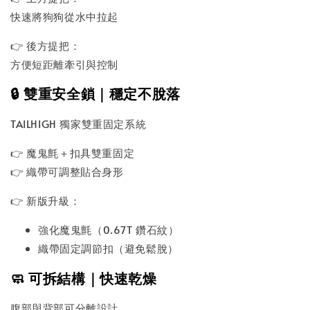
快速將狗狗從水中拉起
👉 後方提把：
方便短距離牽引與控制
🔒 雙重安全鎖｜穩定不脫落
TAILHIGH 獨家雙重固定系統
👉 魔鬼氈＋扣具雙重固定
👉 織帶可調整貼合身形
👉 新版升級：
強化魔鬼氈（0.67T 鑽石紋）
織帶固定調節扣（避免鬆脫）
🧼 可拆結構｜快速乾燥
腹部與背部可分離設計