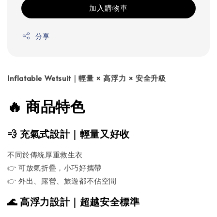
加入購物車
分享
Inflatable Wetsuit｜輕量 × 高浮力 × 安全升級
🔥 商品特色
💨 充氣式設計｜輕量又好收
不同於傳統厚重救生衣
👉 可放氣折疊，小巧好攜帶
👉 外出、露營、旅遊都不佔空間
🌊 高浮力設計｜超越安全標準