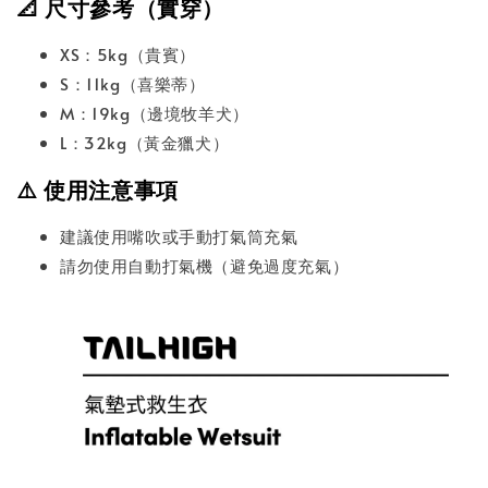
📐 尺寸參考（實穿）
XS：5kg（貴賓）
S：11kg（喜樂蒂）
M：19kg（邊境牧羊犬）
L：32kg（黃金獵犬）
⚠️ 使用注意事項
建議使用嘴吹或手動打氣筒充氣
請勿使用自動打氣機（避免過度充氣）