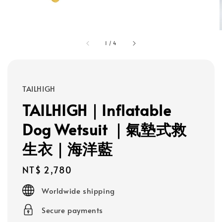
1
/
4
TAILHIGH
TAILHIGH｜Inflatable
Dog Wetsuit ｜氣墊式救
生衣｜海洋藍
Regular
NT$ 2,780
price
Worldwide shipping
Secure payments