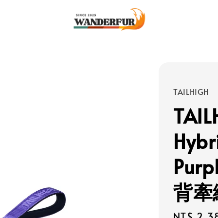
TAILHIGH
TAI
Hybr
Pu
背牽
Regular
NT$ 2,3