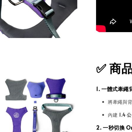
✅
商品特
1. 一體式牽
將牽繩與
內建
1.4
2. 一秒切換 O