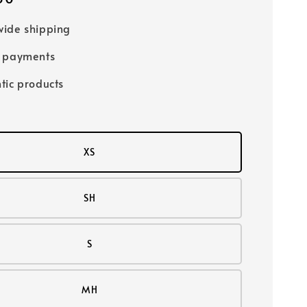
ide shipping
e payments
tic products
XS
SH
S
MH