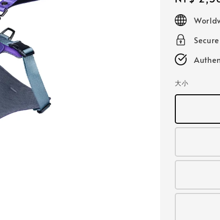
price
Worldw
Secur
Authen
大小