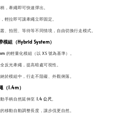
手柄，牽繩即可快速彈出。
時，輕拉即可讓牽繩立即固定。
草叢、拍照、等待等不同情境，自由切換行走模式。
模組（Hybrid System）
mm
的輕量化模組（以 XS 號為基準）。
安全反光牽繩，提高暗處可視性。
收納於模組中，行走不阻礙、外觀俐落。
繩（1.4m）
拉動手柄自然延伸至
1.4 公尺
。
孩的移動自動調整長度，讓步伐更自然。