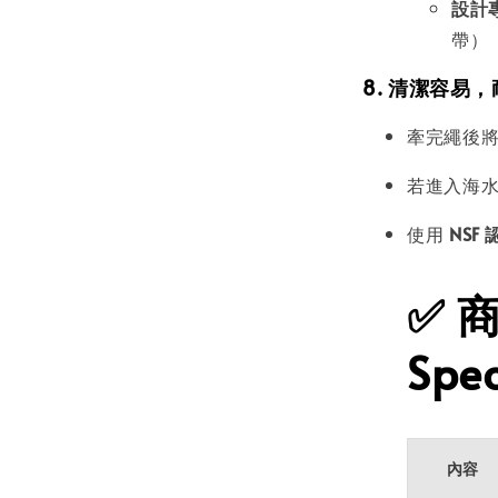
設計
帶）
8. 清潔容易
牽完繩後
若進入海
使用
NSF
✅
Spec
內容