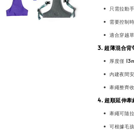
只需拉動
需要控制
適合穿越
3. 超薄混合背帶
厚度僅
13
內建夜間
牽繩整齊
4. 超順延伸牽
牽繩可隨
可根據毛