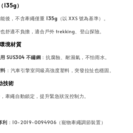
（135g）
功能後，不含牽繩僅重
135g
（以 XXS 號為基準）。
也舒適不負擔，適合戶外 trekking、登山探險。
 耐環境材質
 SUS304 不鏽鋼
：抗腐蝕、耐濕氣，不怕雨水。
塑料
：汽車引擎室同級高強度塑料，突發拉扯也穩固。
制動技術
時，牽繩自動鎖定，提升緊急狀況控制力。
專利
：10-2019-0094906（寵物牽繩調節裝置）