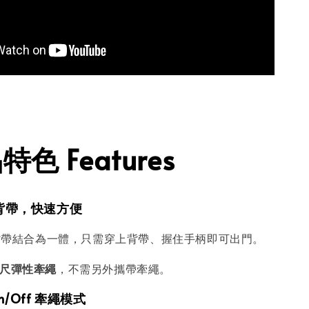
色 Features
繩背帶，快速方便
背帶結合為一體，只需穿上背帶、握住手柄即可出門。
 公尺彈性牽繩
，不需另外攜帶牽繩。
n/Off 牽繩模式