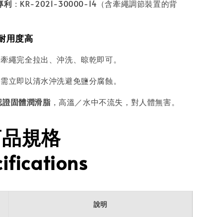
專利
：KR-2021-30000-14（含牽繩調節裝置的背
，耐用度高
將牽繩完全拉出、沖洗、晾乾即可。
水需立即以清水沖洗避免鹽分腐蝕。
 認證固體潤滑脂
，高溫／水中不流失，對人體無害。
商品規格
ifications
說明