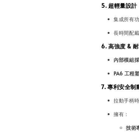
5. 超輕量設計
集成所有
長時間配戴
6. 高強度 &
內部模組採用
PA6 工程
7. 專利安全
拉動手柄
擁有：
技術