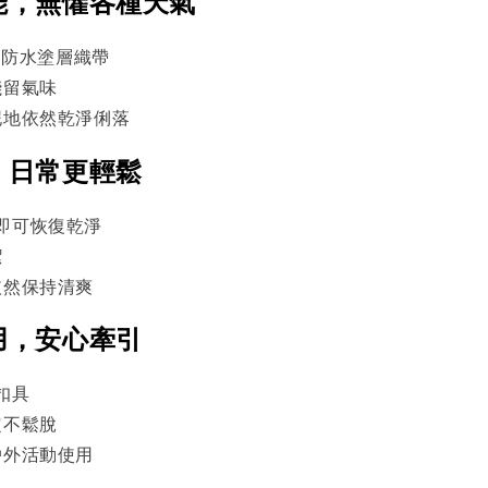
機能，無懼各種天氣
C 防水塗層織帶
殘留氣味
泥地依然乾淨俐落
潔，日常更輕鬆
即可恢復乾淨
潔
依然保持清爽
耐用，安心牽引
扣具
定不鬆脫
戶外活動使用