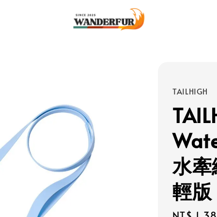
TAILHIGH
TAIL
Wat
水牽繩
輕版
Regular
NT$ 1,3