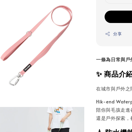
分享
一條為日常與戶
✨ 商品介
在城市與戶外之
Hik-end Wa
陪你與毛孩走進
還是戶外探索，