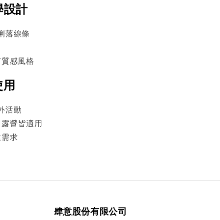
學設計
俐落線條
有質感風格
使用
外活動
 / 露營皆適用
種需求
肆意股份有限公司