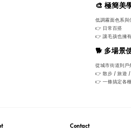
🎨 極簡美
低調霧面色系與
👉 日常百搭
👉 讓毛孩也擁
🐕 多場景
從城市街道到戶
👉 散步 / 旅遊
👉 一條搞定各
pt
Contact