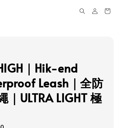
HIGH｜Hik-end
erproof Leash｜全防
｜ULTRA LIGHT 極
80