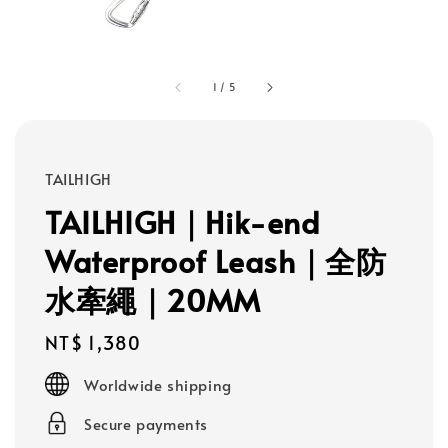
1
/
5
TAILHIGH
TAILHIGH｜Hik-end
Waterproof Leash｜全防
水牽繩｜20MM
Regular
NT$ 1,380
price
Worldwide shipping
Secure payments