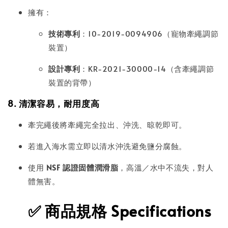
擁有：
技術專利
：10-2019-0094906（寵物牽繩調節
裝置）
設計專利
：KR-2021-30000-14（含牽繩調節
裝置的背帶）
8. 清潔容易，耐用度高
牽完繩後將牽繩完全拉出、沖洗、晾乾即可。
若進入海水需立即以清水沖洗避免鹽分腐蝕。
使用
NSF 認證固體潤滑脂
，高溫／水中不流失，對人
體無害。
✅
商品規格 Specifications