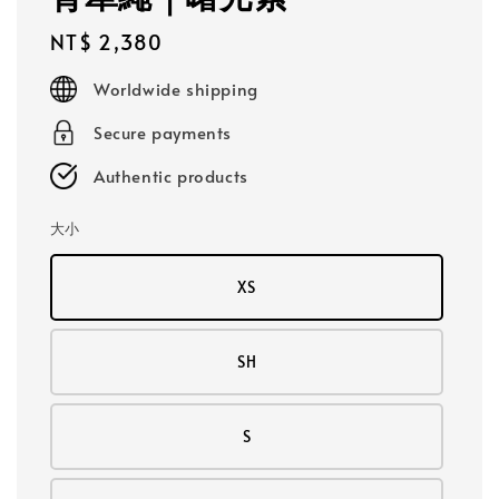
Regular
NT$ 2,380
price
Worldwide shipping
Secure payments
Authentic products
大小
XS
SH
S