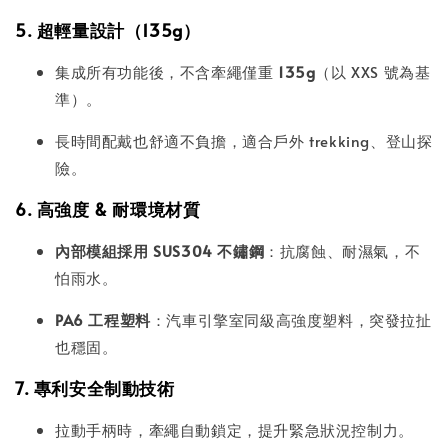
5. 超輕量設計（135g）
集成所有功能後，不含牽繩僅重
135g
（以 XXS 號為基
準）。
長時間配戴也舒適不負擔，適合戶外 trekking、登山探
險。
6. 高強度 & 耐環境材質
內部模組採用 SUS304 不鏽鋼
：抗腐蝕、耐濕氣，不
怕雨水。
PA6 工程塑料
：汽車引擎室同級高強度塑料，突發拉扯
也穩固。
7. 專利安全制動技術
拉動手柄時，牽繩自動鎖定，提升緊急狀況控制力。