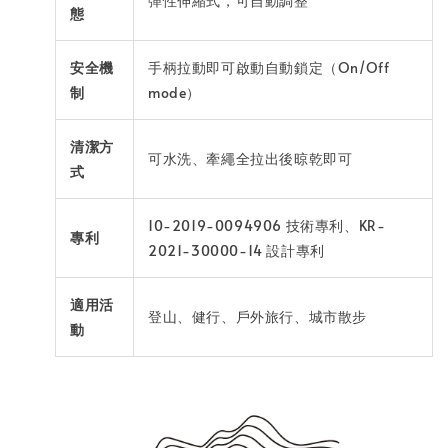
彈性伸縮式，可自動調整
態
安全機
手柄拉動即可啟動自動鎖定（On/Off
制
mode）
清潔方
可水洗、牽繩全拉出後晾乾即可
式
10-2019-0094906 技術專利、KR-
專利
2021-30000-14 設計專利
適用活
登山、健行、戶外旅行、城市散步
動