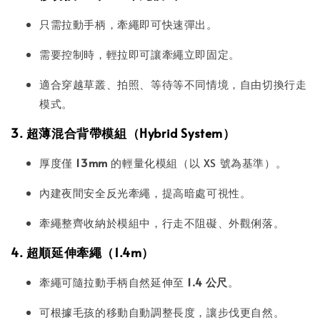
只需拉動手柄，牽繩即可快速彈出。
需要控制時，輕拉即可讓牽繩立即固定。
適合穿越草叢、拍照、等待等不同情境，自由切換行走
模式。
3. 超薄混合背帶模組（Hybrid System）
厚度僅
13mm
的輕量化模組（以 XS 號為基準）。
內建夜間安全反光牽繩，提高暗處可視性。
牽繩整齊收納於模組中，行走不阻礙、外觀俐落。
4. 超順延伸牽繩（1.4m）
牽繩可隨拉動手柄自然延伸至
1.4 公尺
。
可根據毛孩的移動自動調整長度，讓步伐更自然。