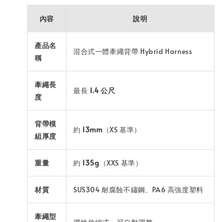
內容
說明
產品名
混合式一體牽繩背帶 Hybrid Harness
稱
牽繩長
最長
1.4 公尺
度
背帶模
約
13mm
（XS 基準）
組厚度
重量
約
135g
（XXS 基準）
材質
SUS304 耐腐蝕不鏽鋼、PA6 高強度塑料
牽繩型