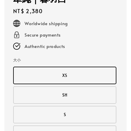
Regular
NT$ 2,380
price
Worldwide shipping
Secure payments
Authentic products
大小
XS
SH
S