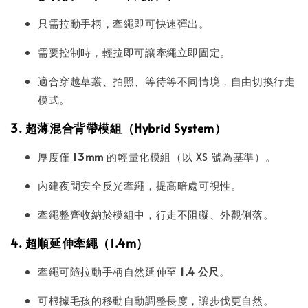
只需拉動手柄，牽繩即可快速彈出。
需要控制時，輕拉即可讓牽繩立即固定。
適合穿越草叢、拍照、等待等不同情境，自由切換行走
模式。
3. 超薄混合背帶模組（Hybrid System）
厚度僅
13mm
的輕量化模組（以 XS 號為基準）。
內建夜間安全反光牽繩，提高暗處可視性。
牽繩整齊收納於模組中，行走不阻礙、外觀俐落。
4. 超順延伸牽繩（1.4m）
牽繩可隨拉動手柄自然延伸至
1.4 公尺
。
可根據毛孩的移動自動調整長度，讓步伐更自然。