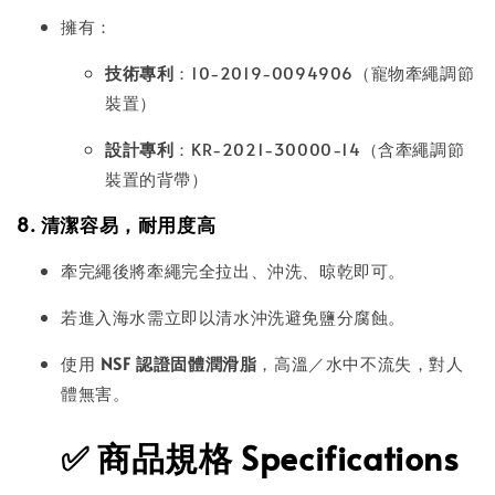
擁有：
技術專利
：10-2019-0094906（寵物牽繩調節
裝置）
設計專利
：KR-2021-30000-14（含牽繩調節
裝置的背帶）
8. 清潔容易，耐用度高
牽完繩後將牽繩完全拉出、沖洗、晾乾即可。
若進入海水需立即以清水沖洗避免鹽分腐蝕。
使用
NSF 認證固體潤滑脂
，高溫／水中不流失，對人
體無害。
✅
商品規格 Specifications