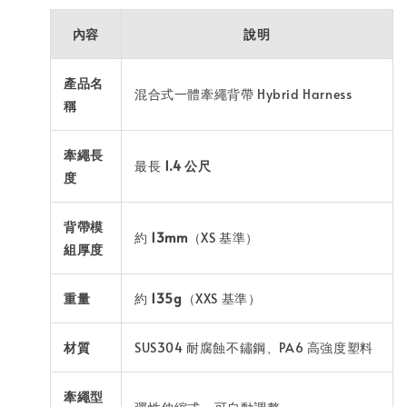
內容
說明
產品名
混合式一體牽繩背帶 Hybrid Harness
稱
牽繩長
最長
1.4 公尺
度
背帶模
約
13mm
（XS 基準）
組厚度
重量
約
135g
（XXS 基準）
材質
SUS304 耐腐蝕不鏽鋼、PA6 高強度塑料
牽繩型