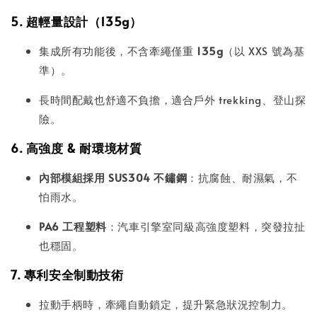
5. 超輕量設計（135g）
集成所有功能後，不含牽繩僅重
135g
（以 XXS 號為基
準）。
長時間配戴也舒適不負擔，適合戶外 trekking、登山探
險。
6. 高強度 & 耐環境材質
內部模組採用 SUS304 不鏽鋼
：抗腐蝕、耐濕氣，不
怕雨水。
PA6 工程塑料
：汽車引擎室同級高強度塑料，突發拉扯
也穩固。
7. 專利安全制動技術
拉動手柄時，牽繩自動鎖定，提升緊急狀況控制力。