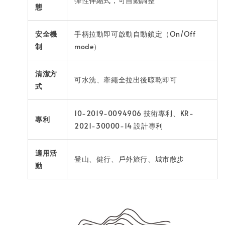
彈性伸縮式，可自動調整
態
安全機
手柄拉動即可啟動自動鎖定（On/Off
制
mode）
清潔方
可水洗、牽繩全拉出後晾乾即可
式
10-2019-0094906 技術專利、KR-
專利
2021-30000-14 設計專利
適用活
登山、健行、戶外旅行、城市散步
動