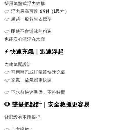
採用氣墊式浮力結構
👉 浮力最高可達
69N（L尺寸）
👉 超越一般救生衣標準
👉 即使不會游泳的狗狗
也能安心漂浮在水面
⚡ 快速充氣｜迅速浮起
內建氣閥設計
👉 可用嘴巴或打氣筒快速充氣
👉 充氣、放氣都更快速
👉 下水前快速準備，不拖時間
🐶 雙提把設計｜安全救援更容易
背部設有兩段提把
👉 上方提把：