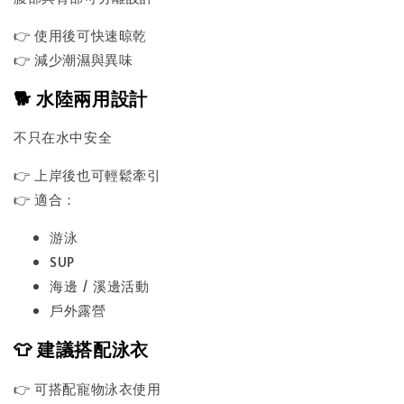
👉 使用後可快速晾乾
👉 減少潮濕與異味
🐕 水陸兩用設計
不只在水中安全
👉 上岸後也可輕鬆牽引
👉 適合：
游泳
SUP
海邊 / 溪邊活動
戶外露營
👕 建議搭配泳衣
👉 可搭配寵物泳衣使用