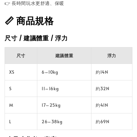
👉 長時間玩水更舒適、保暖
📏 商品規格
尺寸 / 建議體重 / 浮力
尺寸
建議體重
浮力
XS
6–10kg
約14N
S
11–16kg
約32N
M
17–25kg
約41N
L
26–38kg
約69N