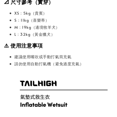
📐 尺寸參考（實穿）
XS：5kg（貴賓）
S：11kg（喜樂蒂）
M：19kg（邊境牧羊犬）
L：32kg（黃金獵犬）
⚠️ 使用注意事項
建議使用嘴吹或手動打氣筒充氣
請勿使用自動打氣機（避免過度充氣）