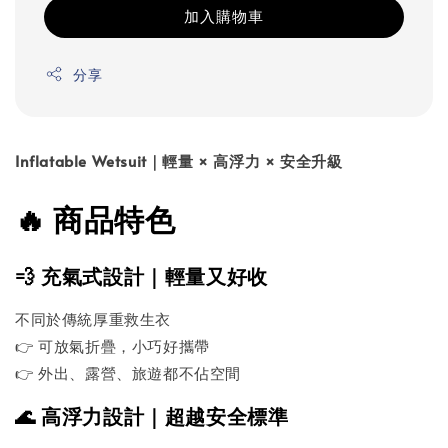
加入購物車
分享
Inflatable Wetsuit｜輕量 × 高浮力 × 安全升級
🔥 商品特色
💨 充氣式設計｜輕量又好收
不同於傳統厚重救生衣
👉 可放氣折疊，小巧好攜帶
👉 外出、露營、旅遊都不佔空間
🌊 高浮力設計｜超越安全標準