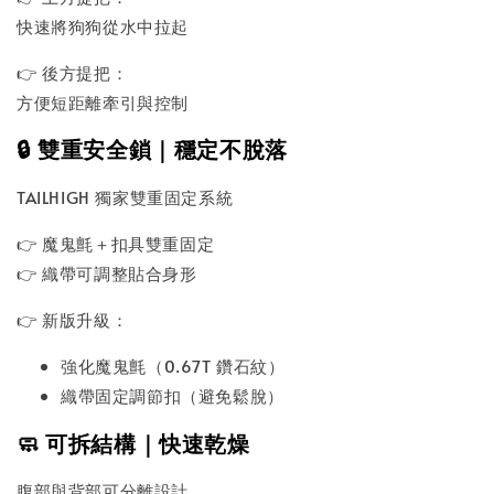
快速將狗狗從水中拉起
👉 後方提把：
方便短距離牽引與控制
🔒 雙重安全鎖｜穩定不脫落
TAILHIGH 獨家雙重固定系統
👉 魔鬼氈＋扣具雙重固定
👉 織帶可調整貼合身形
👉 新版升級：
強化魔鬼氈（0.67T 鑽石紋）
織帶固定調節扣（避免鬆脫）
🧼 可拆結構｜快速乾燥
腹部與背部可分離設計