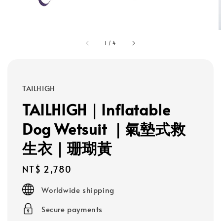
1
/
4
TAILHIGH
TAILHIGH｜Inflatable
Dog Wetsuit ｜氣墊式救
生衣｜珊瑚黃
Regular
NT$ 2,780
price
Worldwide shipping
Secure payments