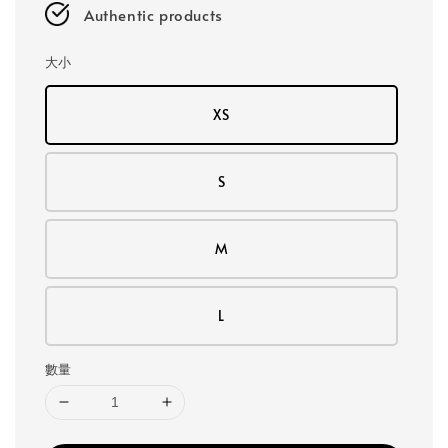
Authentic products
大小
XS
S
M
L
數量