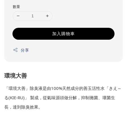
數量
加入購物車
分享
環境大善
「環境大善」除臭液是由100%天然成分的善玉活性水「きえ～
る(KIE-RU)」 製成，從氣味源頭做分解，抑制黴菌、壞菌生
長，達到除臭效果。