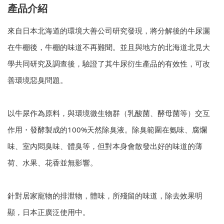
產品介紹
來自日本北海道的環境大善公司研究發現，將分解後的牛尿灑
在牛棚後，牛棚的味道不再難聞。並且與地方的北海道北見大
學共同研究及調查後，驗證了其牛尿衍生產品的有效性，可改
善環境惡臭問題。
以牛尿作為原料，與環境微生物群（乳酸菌、酵母菌等）交互
作用・發酵製成的100%天然除臭液。除臭範圍在氨味、腐爛
味、室內悶臭味、體臭等，但對本身會散發出好的味道的薄
荷、水果、花香並無影響。
針對居家寵物的排泄物，體味，所殘留的味道，除去效果明
顯，日本正廣泛使用中。