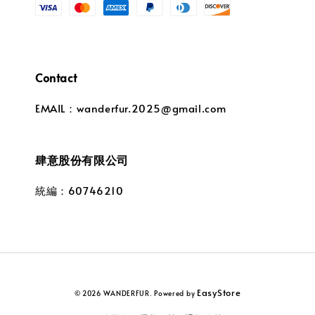
Contact
EMAIL：wanderfur.2025@gmail.com
肆意股份有限公司
統編：60746210
EasyStore
© 2026 WANDERFUR. Powered by