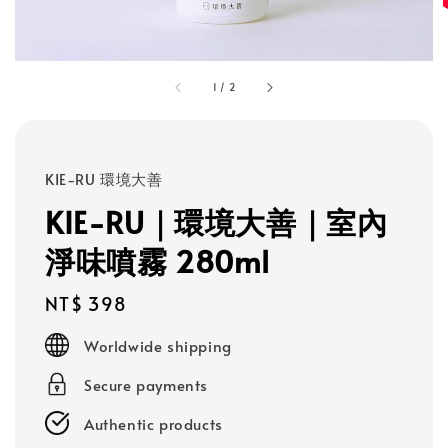
1
/
2
KIE-RU 環境大善
KIE-RU｜環境大善｜室內
淨味噴霧 280ml
Regular
NT$ 398
price
Worldwide shipping
Secure payments
Authentic products