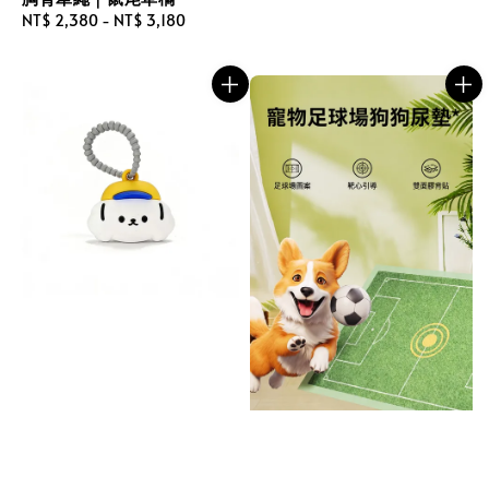
Regular
NT$ 2,380
-
NT$ 3,180
price