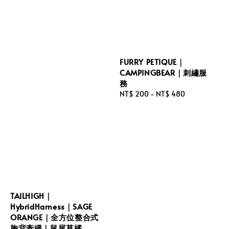
FURRY PETIQUE｜
CAMPINGBEAR｜刺繡服
務
Regular
NT$ 200
-
NT$ 480
price
TAILHIGH｜
HybridHarness｜SAGE
ORANGE｜全方位整合式
胸背牽繩｜鼠尾草橘