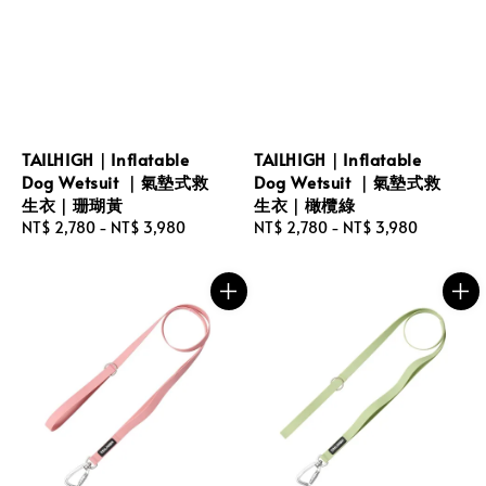
TAILHIGH｜Inflatable
TAILHIGH｜Inflatable
Dog Wetsuit ｜氣墊式救
Dog Wetsuit ｜氣墊式救
生衣｜珊瑚黃
生衣｜橄欖綠
Regular
NT$ 2,780
-
NT$ 3,980
Regular
NT$ 2,780
-
NT$ 3,980
price
price