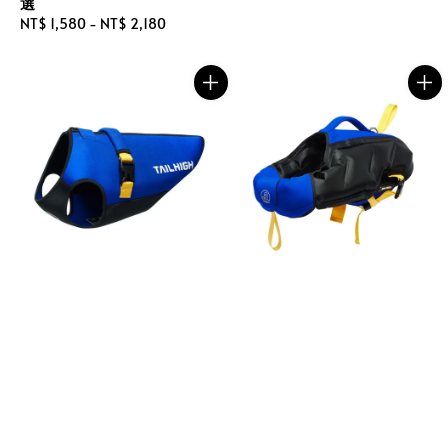
選
Regular
NT$ 1,580
-
NT$ 2,180
price