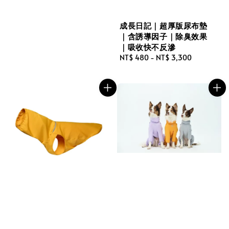
成長日記｜超厚版尿布墊
｜含誘導因子｜除臭效果
｜吸收快不反滲
Regular
NT$ 480
-
NT$ 3,300
price