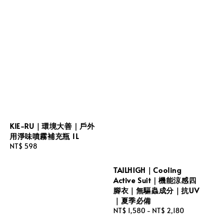
KIE-RU｜環境大善｜戶外
用淨味噴霧補充瓶 1L
Regular
NT$ 598
price
TAILHIGH｜Cooling
Active Suit｜機能涼感四
腳衣｜無驅蟲成分｜抗UV
｜夏季必備
Regular
NT$ 1,580
-
NT$ 2,180