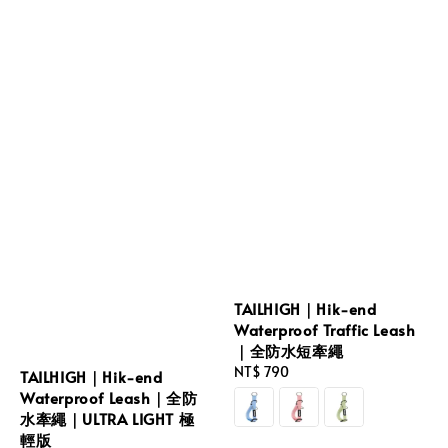
TAILHIGH｜Hik-end
Waterproof Traffic Leash
｜全防水短牽繩
Regular
NT$ 790
TAILHIGH｜Hik-end
price
Waterproof Leash｜全防
水牽繩｜ULTRA LIGHT 極
輕版