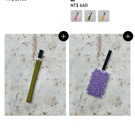
price
Regular
NT$ 660
price