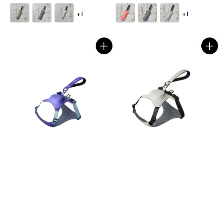
price
price
+1
+1