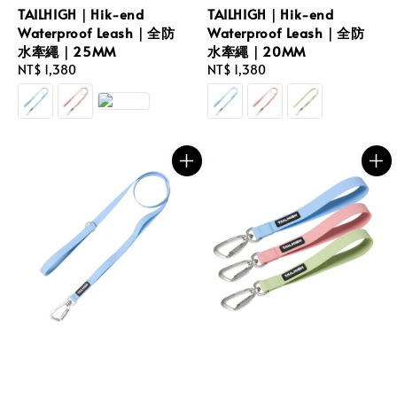
TAILHIGH｜Hik-end
TAILHIGH｜Hik-end
Waterproof Leash｜全防
Waterproof Leash｜全防
水牽繩｜25MM
水牽繩｜20MM
Regular
NT$ 1,380
Regular
NT$ 1,380
price
price