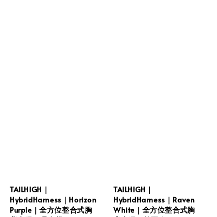
TAILHIGH｜
TAILHIGH｜
HybridHarness｜Horizon
HybridHarness｜Raven
Purple｜全方位整合式胸
White｜全方位整合式胸