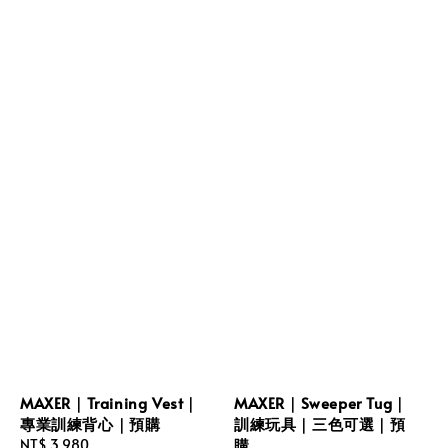
MAXER｜Training Vest｜
MAXER｜Sweeper Tug｜
專業訓練背心｜預購
訓練玩具｜三色可選｜預
購
Regular
NT$ 3,980