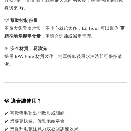
身邊來 👣。
💡
幫助控制份量
不像大袋零食常常一不小心就給太多，EZ Treat 可以幫你
更
精準地掌握零食量
，更適合訓練或減重管理。
🌱
安全材質，易清洗
採用 BPA-Free 材質製作，簡單拆卸後用水沖洗即可保持清
潔。
🐶 適合誰使用？
✔️ 喜歡帶毛孩出門散步或訓練
✔️ 想要更快速、優雅地給零食
✔️ 想提升毛孩注意力或召回訓練效果