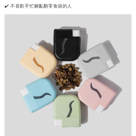
✔️ 不喜歡手忙腳亂翻零食袋的人