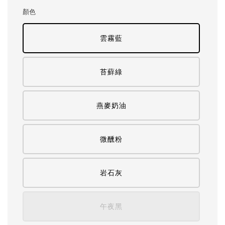
顏色
雲霧藍
苔蘚綠
燕麥奶油
微醺粉
岩石灰
午夜黑