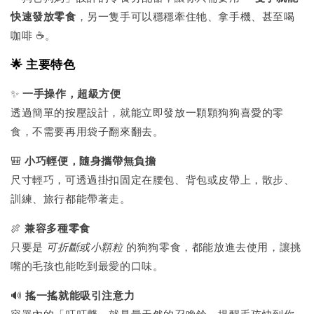
快速發放零食
，另一隻手可以穩穩牽住牠、拿手機、甚至喝
咖啡 ☕️。
🌟 主要特色
✨
一手操作，超級方便
透過簡單的按壓設計，就能立即發放一顆顆狗狗喜愛的零
食，不需要再用袋子翻來翻去。
🎒
小巧輕便，隨身攜帶無負擔
尺寸輕巧，可透過掛扣固定在腰包、背包或皮帶上，散步、
訓練、旅行都能帶著走。
🍖
兼容多種零食
只要是
可折斷或小顆粒
的狗狗零食，都能放進去使用，讓挑
嘴的毛孩也能吃到最愛的口味。
🔊
搖一搖就能吸引注意力
容器內的「叮叮聲」就是最天然的召喚鈴，提醒毛孩快到你