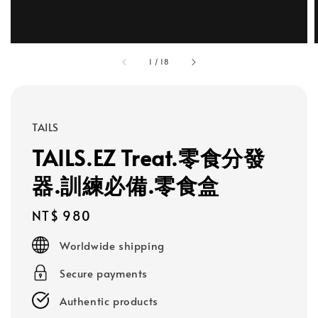
1
/
18
TAILS
TAILS.EZ Treat.零食分發
器.訓練必備.零食盒
Regular
NT$ 980
price
Worldwide shipping
Secure payments
Authentic products