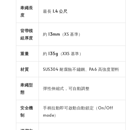
牽繩長
最長
1.4 公尺
度
背帶模
約
13mm
（XS 基準）
組厚度
重量
約
135g
（XXS 基準）
材質
SUS304 耐腐蝕不鏽鋼、PA6 高強度塑料
牽繩型
彈性伸縮式，可自動調整
態
安全機
手柄拉動即可啟動自動鎖定（On/Off
制
mode）