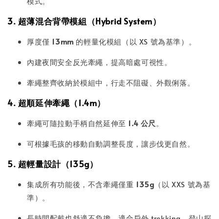
模式。
3. 超薄混合背帶模組（Hybrid System）
厚度僅
13mm
的輕量化模組（以 XS 號為基準）。
內建夜間安全反光牽繩，提高暗處可視性。
牽繩整齊收納於模組中，行走不阻礙、外觀俐落。
4. 超順延伸牽繩（1.4m）
牽繩可隨拉動手柄自然延伸至
1.4 公尺
。
可根據毛孩的移動自動調整長度，讓步伐更自然。
5. 超輕量設計（135g）
集成所有功能後，不含牽繩僅重
135g
（以 XXS 號為基
準）。
長時間配戴也舒適不負擔，適合戶外 trekking、登山探