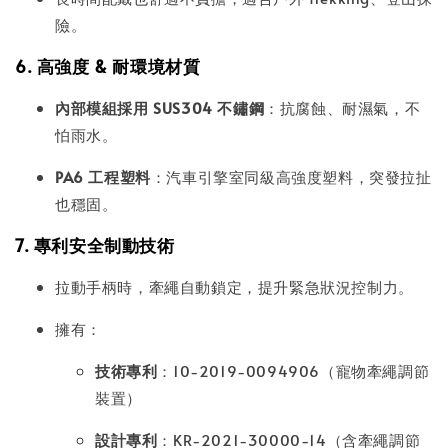
險。
6. 高強度 & 耐環境材質
內部模組採用 SUS304 不鏽鋼
：抗腐蝕、耐濕氣，不
怕雨水。
PA6 工程塑料
：汽車引擎室同級高強度塑料，突發拉扯
也穩固。
7. 專利安全制動技術
拉動手柄時，牽繩自動鎖定，提升緊急狀況控制力。
擁有：
技術專利
：10-2019-0094906（寵物牽繩調節
裝置）
設計專利
：KR-2021-30000-14（含牽繩調節