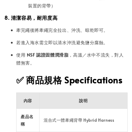
裝置的背帶）
8. 清潔容易，耐用度高
牽完繩後將牽繩完全拉出、沖洗、晾乾即可。
若進入海水需立即以清水沖洗避免鹽分腐蝕。
使用
NSF 認證固體潤滑脂
，高溫／水中不流失，對人
體無害。
✅
商品規格 Specifications
內容
說明
產品名
混合式一體牽繩背帶 Hybrid Harness
稱