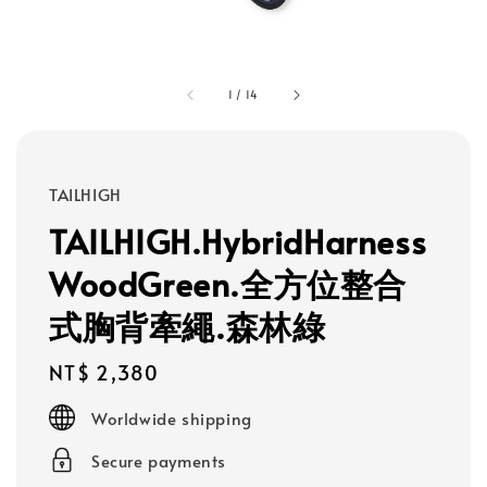
1
/
14
TAILHIGH
TAILHIGH.HybridHarness
WoodGreen.全方位整合
式胸背牽繩.森林綠
Regular
NT$ 2,380
price
Worldwide shipping
Secure payments