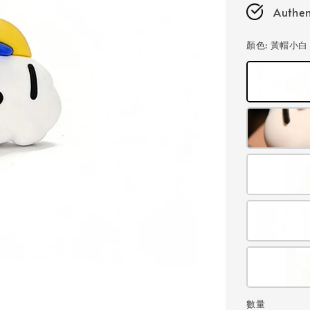
Authen
顏色
: 黃帽小白
數量