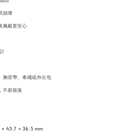
易損壞
毛孩佩戴更安心
設計
圈、胸背帶、牽繩或外出包
，不易脫落
× 43.7 × 36.5 mm