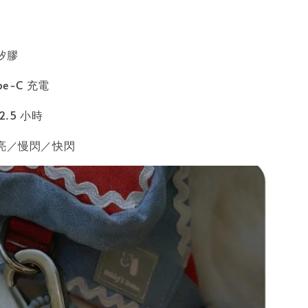
矽膠
e-C 充電
2.5 小時
常亮／慢閃／快閃