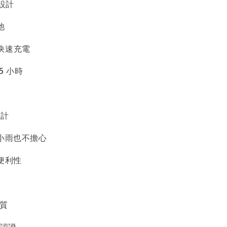
電設計
池
C 快速充電
5 小時
設計
到小雨也不擔心
便利性
材質
測認證