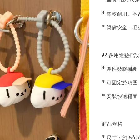
* 柔軟耐用、不
* 親膚安全，
🎒 多用途懸掛
* 彈性矽膠掛繩
* 可固定於項
* 安裝快速穩固
商品規格
* 尺寸：約 54.7 