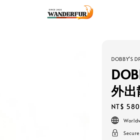
DOBBY'S D
DOB
外出
Regular
NT$ 580
price
Worldw
Secur