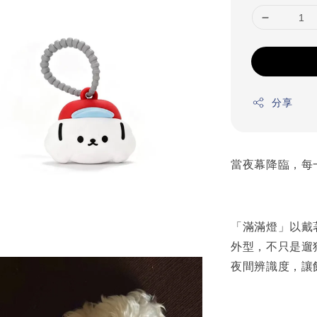
分享
當夜幕降臨，每
「滿滿燈」以戴
外型，不只是遛
夜間辨識度，讓