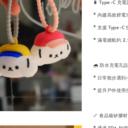
🔋 Type-C 充
* 內建高效鋰電
* 支援 Type-
* 滿電續航約 2.
🌧️ 防水充電孔
* 日常散步遇
* 提升戶外使用
🦴 食品級矽膠
* 通過 FDA 檢