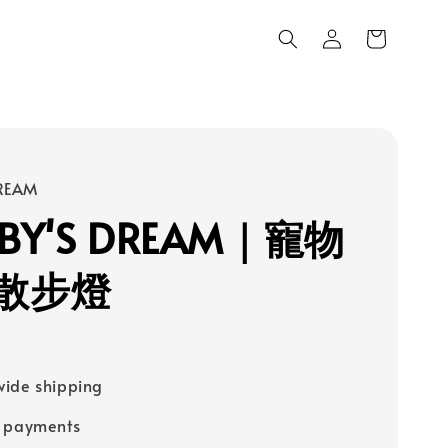
REAM
BY'S DREAM｜寵物
散步燈
ide shipping
e payments