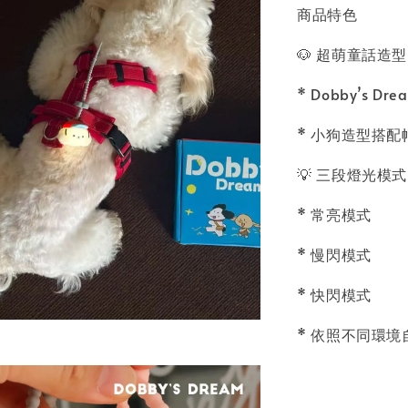
商品特色
🐶 超萌童話造型
* Dobby’s D
* 小狗造型搭
💡 三段燈光模式
* 常亮模式
* 慢閃模式
* 快閃模式
* 依照不同環境