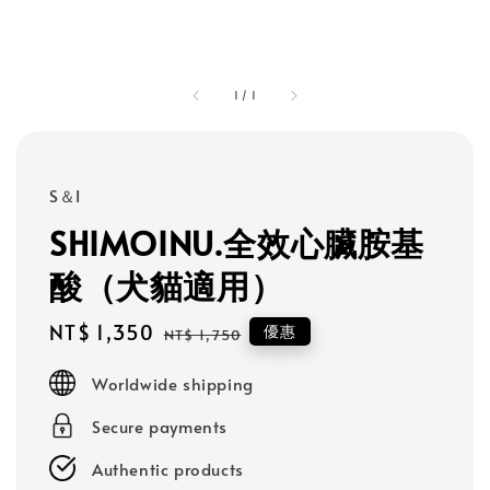
1
/
1
S＆I
SHIMOINU.全效心臟胺基
酸（犬貓適用）
Sale
NT$ 1,350
Regular
優惠
NT$ 1,750
price
price
Worldwide shipping
Secure payments
Authentic products