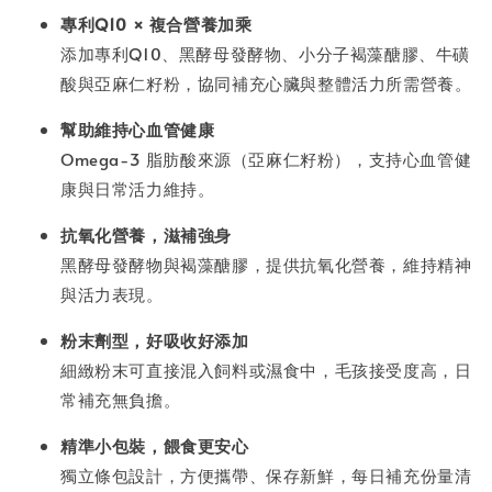
專利Q10 × 複合營養加乘
添加專利Q10、黑酵母發酵物、小分子褐藻醣膠、牛磺
酸與亞麻仁籽粉，協同補充心臟與整體活力所需營養。
幫助維持心血管健康
Omega-3 脂肪酸來源（亞麻仁籽粉），支持心血管健
康與日常活力維持。
抗氧化營養，滋補強身
黑酵母發酵物與褐藻醣膠，提供抗氧化營養，維持精神
與活力表現。
粉末劑型，好吸收好添加
細緻粉末可直接混入飼料或濕食中，毛孩接受度高，日
常補充無負擔。
精準小包裝，餵食更安心
獨立條包設計，方便攜帶、保存新鮮，每日補充份量清