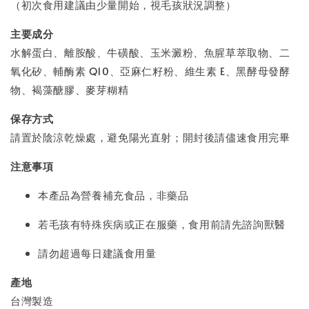
（初次食用建議由少量開始，視毛孩狀況調整）
主要成分
水解蛋白、離胺酸、牛磺酸、玉米澱粉、魚腥草萃取物、二
氧化矽、輔酶素 Q10、亞麻仁籽粉、維生素 E、黑酵母發酵
物、褐藻醣膠、麥芽糊精
保存方式
請置於陰涼乾燥處，避免陽光直射；開封後請儘速食用完畢
注意事項
本產品為營養補充食品，非藥品
若毛孩有特殊疾病或正在服藥，食用前請先諮詢獸醫
請勿超過每日建議食用量
產地
台灣製造