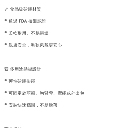
🦴 食品級矽膠材質
* 通過 FDA 檢測認證
* 柔軟耐用、不易損壞
* 親膚安全，毛孩佩戴更安心
🎒 多用途懸掛設計
* 彈性矽膠掛繩
* 可固定於項圈、胸背帶、牽繩或外出包
* 安裝快速穩固，不易脫落