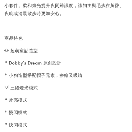
小夥伴。柔和燈光提升夜間辨識度，讓飼主與毛孩在黃昏、
夜晚或清晨散步時更加安心。
商品特色
🐶 超萌童話造型
* Dobby’s Dream 原創設計
* 小狗造型搭配帽子元素，療癒又吸睛
💡 三段燈光模式
* 常亮模式
* 慢閃模式
* 快閃模式