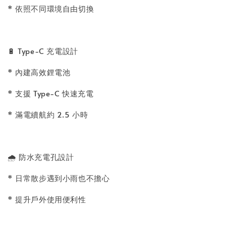
* 依照不同環境自由切換
🔋 Type-C 充電設計
* 內建高效鋰電池
* 支援 Type-C 快速充電
* 滿電續航約 2.5 小時
🌧️ 防水充電孔設計
* 日常散步遇到小雨也不擔心
* 提升戶外使用便利性