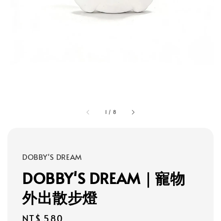
1
/
8
DOBBY'S DREAM
DOBBY'S DREAM｜寵物
外出散步燈
Regular
NT$ 580