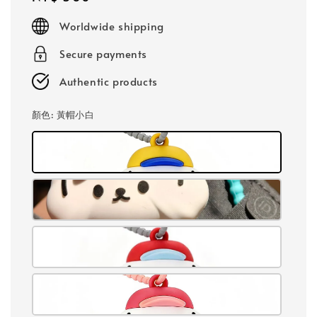
price
Worldwide shipping
Secure payments
Authentic products
顏色
: 黃帽小白