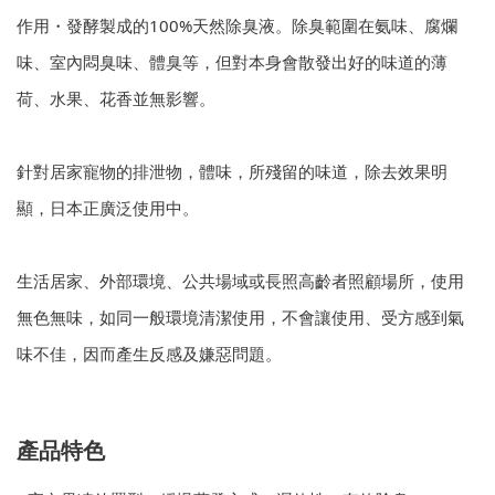
作用・發酵製成的100%天然除臭液。除臭範圍在氨味、腐爛
味、室內悶臭味、體臭等，但對本身會散發出好的味道的薄
荷、水果、花香並無影響。
針對居家寵物的排泄物，體味，所殘留的味道，除去效果明
顯，日本正廣泛使用中。
生活居家、外部環境、公共場域或長照高齡者照顧場所，使用
無色無味，如同一般環境清潔使用，不會讓使用、受方感到氣
味不佳，因而產生反感及嫌惡問題。
產品特色