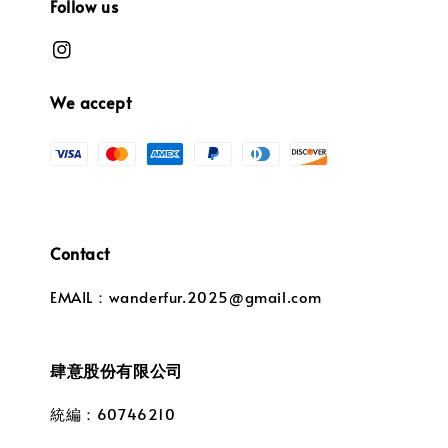
Follow us
We accept
Contact
EMAIL：wanderfur.2025@gmail.com
肆意股份有限公司
統編：60746210