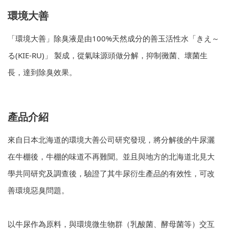
環境大善
「環境大善」除臭液是由100%天然成分的善玉活性水「きえ～
る(KIE-RU)」 製成，從氣味源頭做分解，抑制黴菌、壞菌生
長，達到除臭效果。
產品介紹
來自日本北海道的環境大善公司研究發現，將分解後的牛尿灑
在牛棚後，牛棚的味道不再難聞。並且與地方的北海道北見大
學共同研究及調查後，驗證了其牛尿衍生產品的有效性，可改
善環境惡臭問題。
以牛尿作為原料，與環境微生物群（乳酸菌、酵母菌等）交互