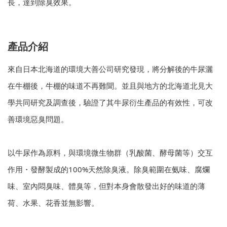
長，達到除臭效果。
產品介紹
來自日本北海道的環境大善公司研究發現，將分解後的牛尿灑
在牛棚後，牛棚的味道不再難聞。並且與地方的北海道北見大
學共同研究及調查後，驗證了其牛尿衍生產品的有效性，可改
善環境惡臭問題。
以牛尿作為原料，與環境微生物群（乳酸菌、酵母菌等）交互
作用・發酵製成的100%天然除臭液。除臭範圍在氨味、腐爛
味、室內悶臭味、體臭等，但對本身會散發出好的味道的薄
荷、水果、花香並無影響。