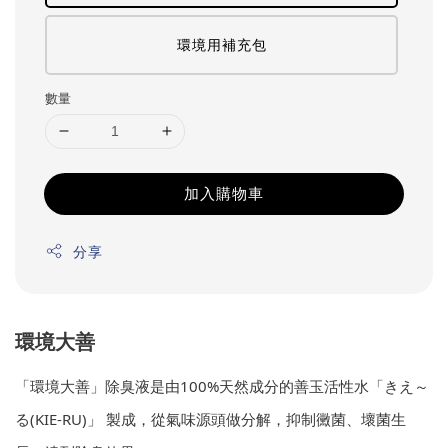
環境用補充包
數量
加入購物車
分享
環境大善
「環境大善」除臭液是由100%天然成分的善玉活性水「きえ～
る(KIE-RU)」 製成，從氣味源頭做分解，抑制黴菌、壞菌生