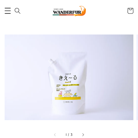
1
/
3