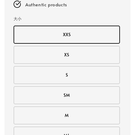
Authentic products
大小
XXS
XS
S
SM
M