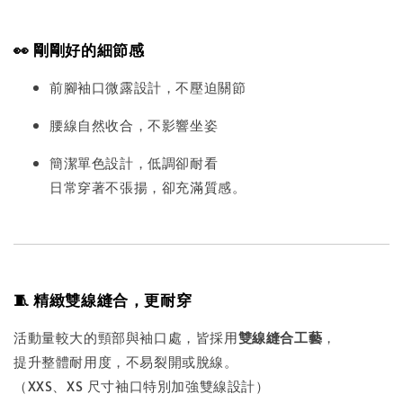
👀 剛剛好的細節感
前腳袖口微露設計，不壓迫關節
腰線自然收合，不影響坐姿
簡潔單色設計，低調卻耐看
日常穿著不張揚，卻充滿質感。
🧵 精緻雙線縫合，更耐穿
活動量較大的頸部與袖口處，皆採用
雙線縫合工藝
，
提升整體耐用度，不易裂開或脫線。
（XXS、XS 尺寸袖口特別加強雙線設計）