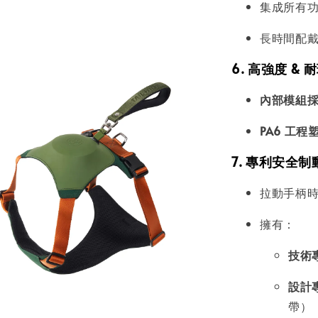
集成所有
長時間配戴
6. 高強度 &
內部模組採用
PA6 工程
7. 專利安全
拉動手柄
擁有：
技術
設計
帶）