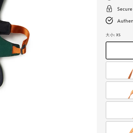
Secur
Authen
大小
: XS