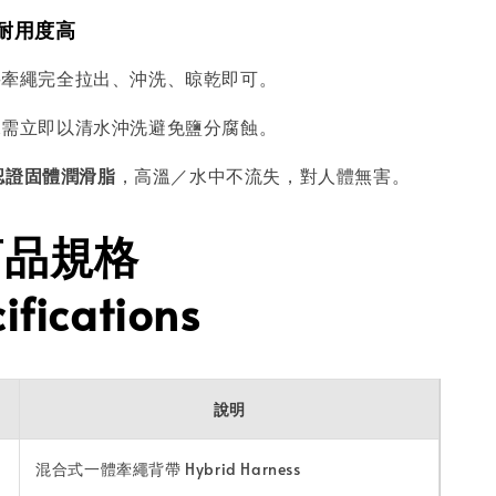
，耐用度高
將牽繩完全拉出、沖洗、晾乾即可。
水需立即以清水沖洗避免鹽分腐蝕。
 認證固體潤滑脂
，高溫／水中不流失，對人體無害。
商品規格
ifications
說明
混合式一體牽繩背帶 Hybrid Harness