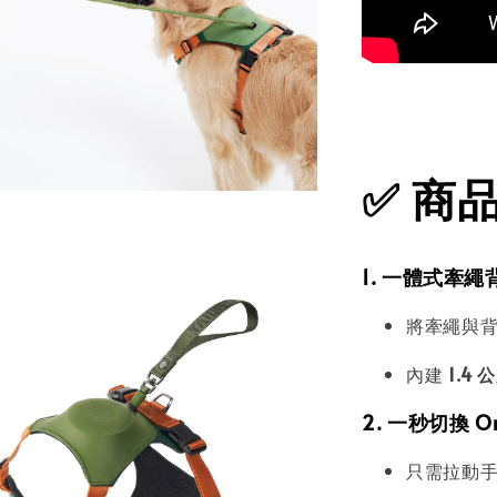
✅
商品特
1. 一體式牽
將牽繩與
內建
1.4
2. 一秒切換 O
只需拉動