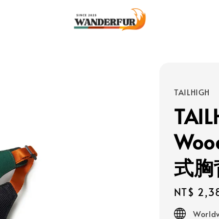
TAILHIGH
TAIL
Woo
式胸
Regular
NT$ 2,3
price
Worldw