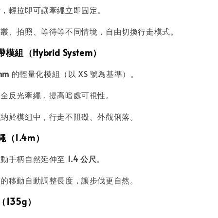
時，輕拉即可讓牽繩立即固定。
草叢、拍照、等待等不同情境，自由切換行走模式。
模組（Hybrid System）
mm
的輕量化模組（以 XS 號為基準）。
安全反光牽繩，提高暗處可視性。
收納於模組中，行走不阻礙、外觀俐落。
繩（1.4m）
拉動手柄自然延伸至
1.4 公尺
。
孩的移動自動調整長度，讓步伐更自然。
（135g）