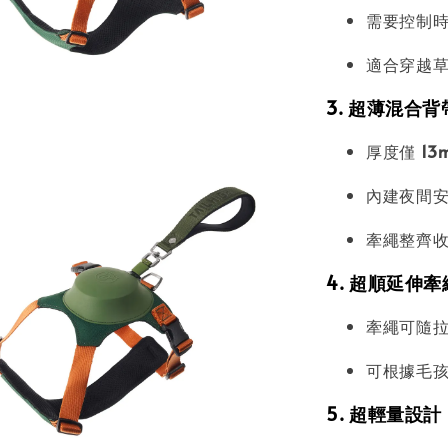
需要控制
適合穿越
3. 超薄混合背帶
厚度僅
13
內建夜間
牽繩整齊
4. 超順延伸牽
牽繩可隨
可根據毛
5. 超輕量設計