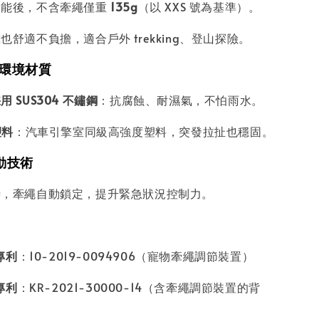
功能後，不含牽繩僅重
135g
（以 XXS 號為基準）。
也舒適不負擔，適合戶外 trekking、登山探險。
 耐環境材質
 SUS304 不鏽鋼
：抗腐蝕、耐濕氣，不怕雨水。
塑料
：汽車引擎室同級高強度塑料，突發拉扯也穩固。
制動技術
時，牽繩自動鎖定，提升緊急狀況控制力。
專利
：10-2019-0094906（寵物牽繩調節裝置）
專利
：KR-2021-30000-14（含牽繩調節裝置的背