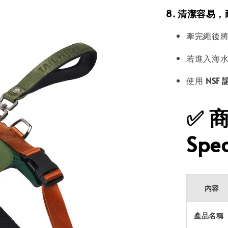
8. 清潔容易
牽完繩後
若進入海
使用
NSF
✅
Spec
內容
產品名稱