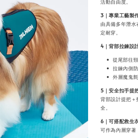
活動自由度。
3｜專業工藝製
由具備多年潛水
定耐穿。
4｜背部拉鍊設
從尾部往
拉鍊內側
外層魔鬼
5｜安全扣手提
背部設計提把＋
全。
6｜可搭配救生
可作為內層穿著