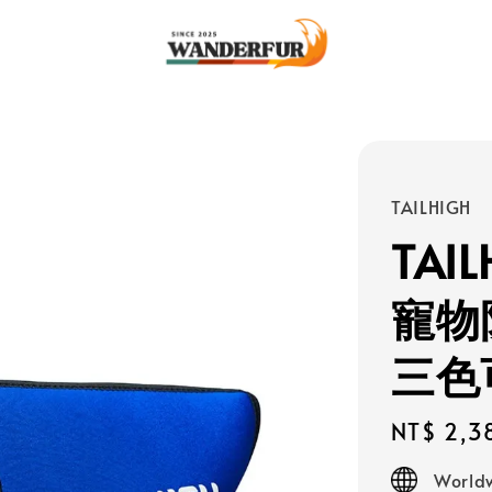
TAILHIGH
TAI
寵物
三色
Regular
NT$ 2,3
price
Worldw