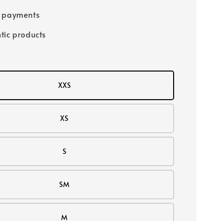
e payments
tic products
XXS
XS
S
SM
M