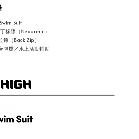
格
wim Suit
氯丁橡膠（Neoprene）
鍊（Back Zip）
合包覆／水上活動輔助