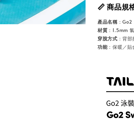
📏 商品規
產品名稱
：Go2 S
材質
：1.5mm 
穿脫方式
：背部拉
功能
：保暖／貼