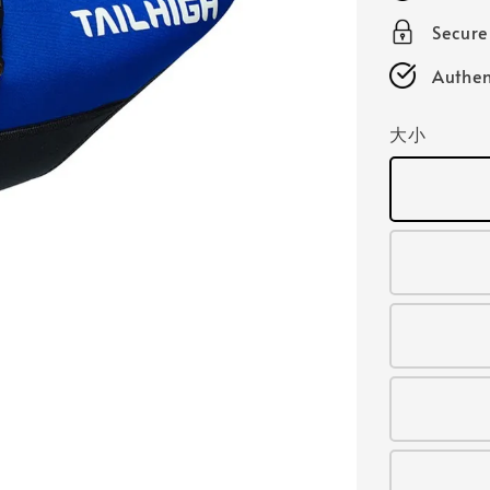
Secur
Authen
大小