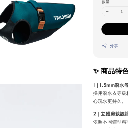
數量
分享
✨ 商品特
1｜1.5mm潛
採用潛水衣等級
心玩水更持久。
2｜立體剪裁設
依照不同體型精