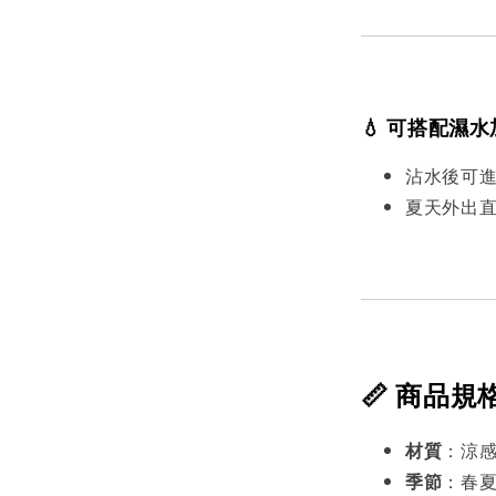
💧 可搭配濕
沾水後可
夏天外出
📏 商品規
材質
：涼感
季節
：春夏