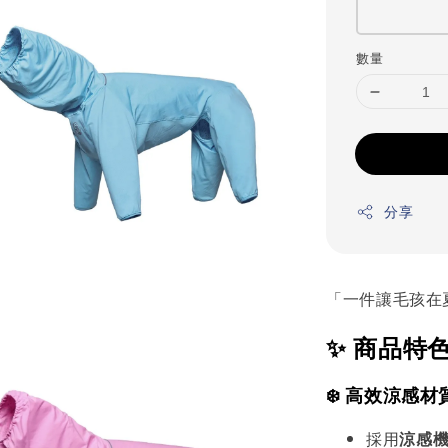
數量
分享
「一件讓毛孩在
✨ 商品特
❄️ 高效涼感材
採用
涼感