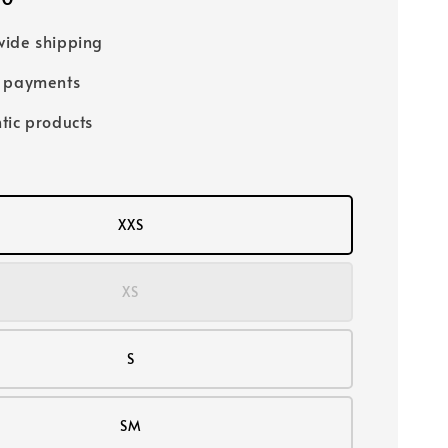
ide shipping
e payments
tic products
XXS
XS
S
SM