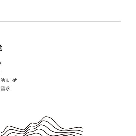
境

️
活動 🏕️
溫需求