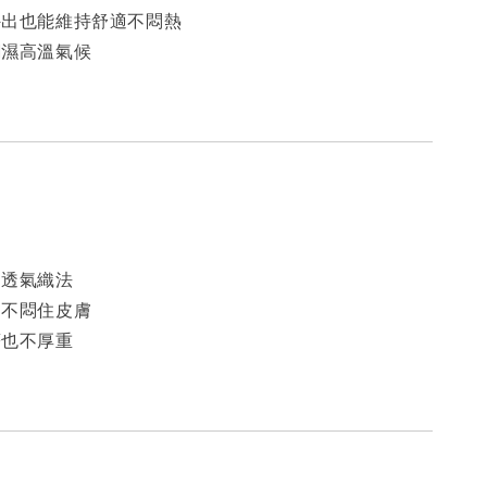
外出也能維持舒適不悶熱
潮濕高溫氣候
＋透氣織法
、不悶住皮膚
著也不厚重