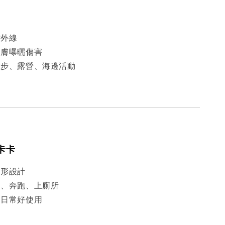
紫外線
皮膚曝曬傷害
散步、露營、海邊活動
不卡卡
身形設計
動、奔跑、上廁所
，日常好使用