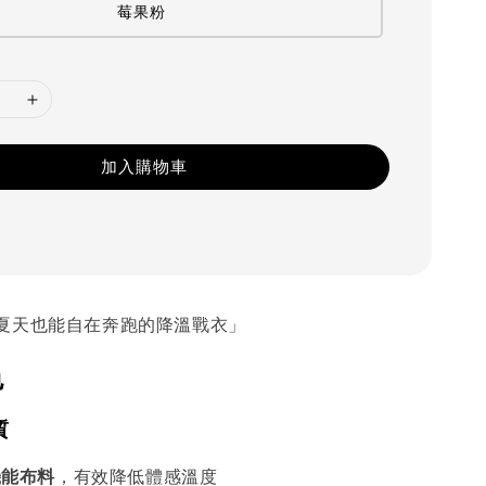
莓果粉
加入購物車
夏天也能自在奔跑的降溫戰衣」
色
質
機能布料
，有效降低體感溫度