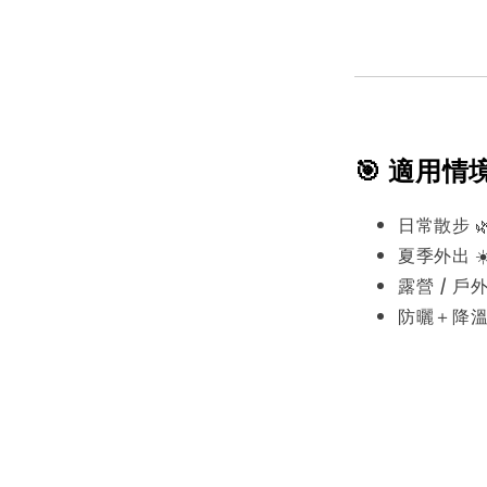
🎯 適用情
日常散步 
夏季外出 ☀
露營 / 戶外
防曬＋降