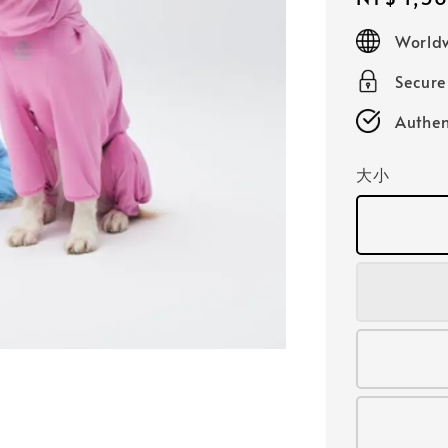
price
Worldw
Secur
Authen
大小