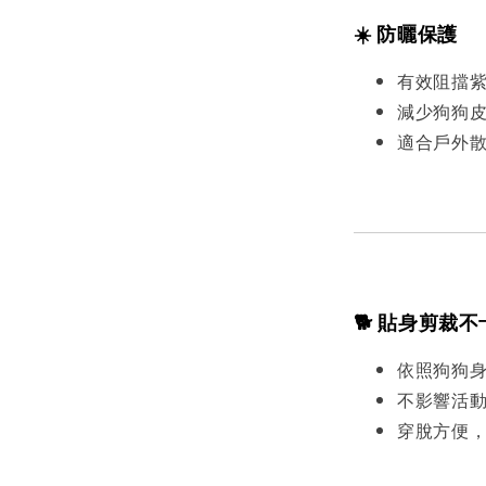
☀️ 防曬保護
有效阻擋
減少狗狗
適合戶外
🐕 貼身剪裁
依照狗狗
不影響活
穿脫方便