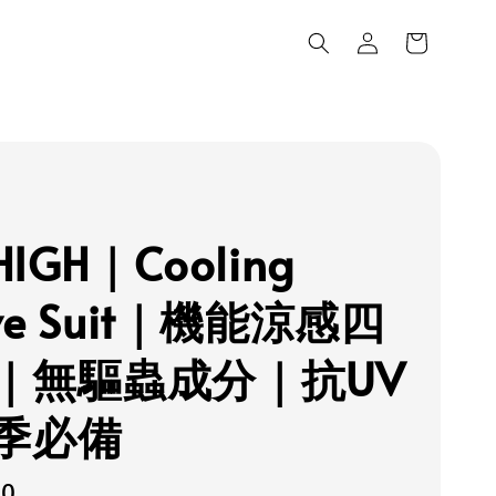
HIGH｜Cooling
ive Suit｜機能涼感四
｜無驅蟲成分｜抗UV
季必備
80