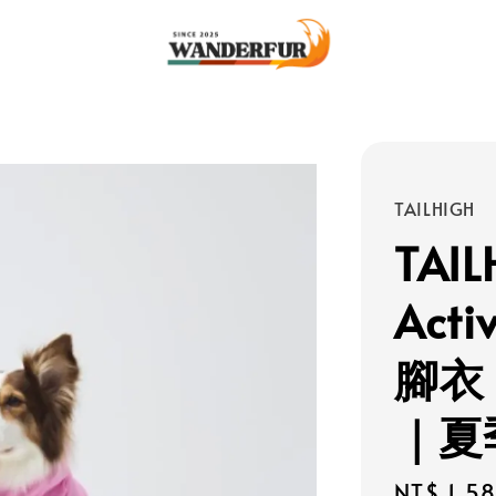
TAILHIGH
TAIL
Act
腳衣
｜夏
Regular
NT$ 1,5