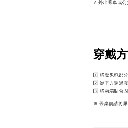
✔ 外出乘車或
穿戴方
1️⃣ 將魔鬼氈
2️⃣ 從下方穿過
3️⃣ 將兩端貼
※ 丟棄前請將