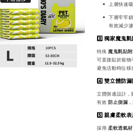
上層快速
下層牢牢
有效減少
3️⃣ 獨家魔鬼
特殊
魔鬼氈貼附
可直接貼於寵物
避免活動時位移
4️⃣ 雙立體防
立體側邊設計，
有效
防止側漏
，
5️⃣ 親膚柔軟
採用
柔軟透氣材