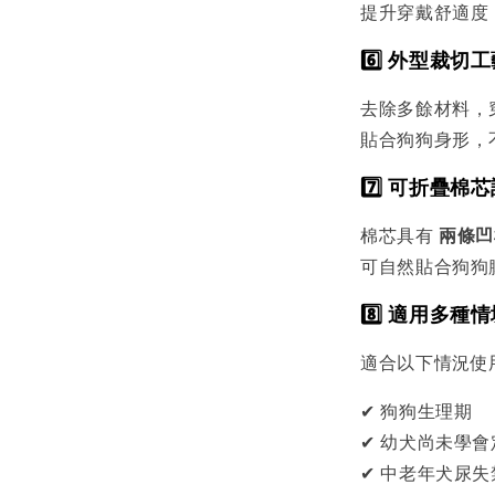
提升穿戴舒適度
6️⃣ 外型裁切
去除多餘材料，
貼合狗狗身形，
7️⃣ 可折疊棉
棉芯具有
兩條凹
可自然貼合狗狗
8️⃣ 適用多種
適合以下情況使
✔ 狗狗生理期
✔ 幼犬尚未學
✔ 中老年犬尿失