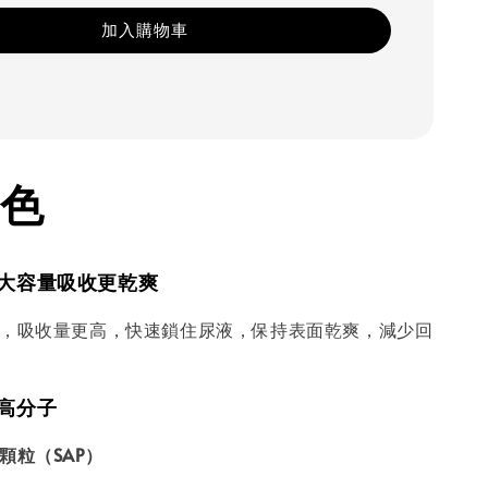
加入購物車
色
計｜大容量吸收更乾爽
，吸收量更高，快速鎖住尿液，保持表面乾爽，減少回
水高分子
顆粒（SAP）