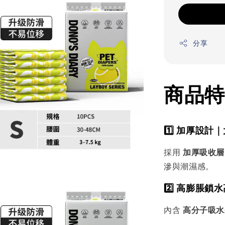
分享
商品特
1️⃣ 加厚設
採用
加厚吸收層
滲與潮濕感。
2️⃣ 高膨脹鎖
內含
高分子吸水