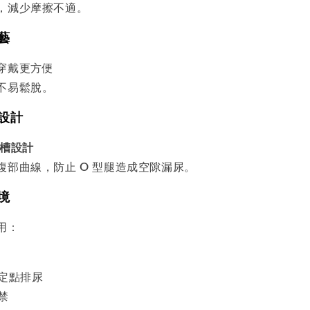
，減少摩擦不適。
工藝
穿戴更方便
不易鬆脫。
芯設計
槽設計
腹部曲線，防止 O 型腿造成空隙漏尿。
情境
用：
會定點排尿
禁