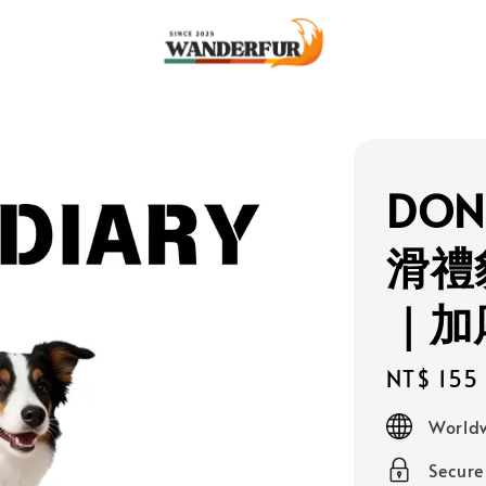
DON
滑禮
｜加
Regular
NT$ 155
price
Worldw
Secur