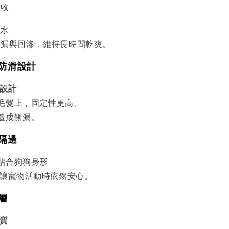
吸收
鎖水
滲漏與回滲，維持長時間乾爽。
氈防滑設計
設計
毛髮上，固定性更高。
造成側漏。
漏隔邊
貼合狗狗身形
讓寵物活動時依然安心。
表層
質