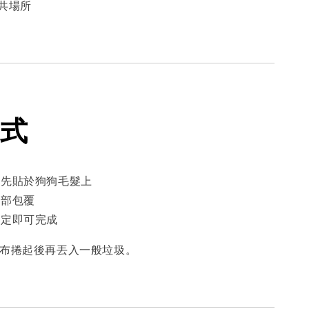
公共場所
式
部分先貼於狗狗毛髮上
腹部包覆
合固定即可完成
尿布捲起後再丟入一般垃圾。