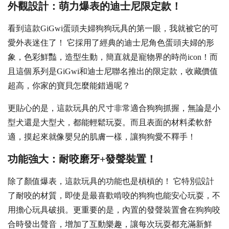
外觀設計：萌力爆表的迪士尼限定款！
看到這款GiGwi蛋頭夫婦狗狗玩具的第一眼，我就被它的可
愛外表迷住了！ 它採用了經典的迪士尼角色蛋頭夫婦的形
象，色彩鮮豔，造型生動，簡直就是寵物界的時尚icon！而
且這個系列是GiGwi和迪士尼聯名推出的限定款，收藏價值
超高，你家的寶貝怎麼能錯過呢？
更貼心的是，這款玩具的尺寸非常適合狗狗抓握，無論是小
型犬還是大型犬，都能輕鬆玩耍。而且表面的材料柔軟舒
適，摸起來就像嬰兒的肌膚一樣，讓狗狗愛不釋手！
功能強大：耐咬磨牙+發聲裝置！
除了顏值爆表，這款玩具的功能也是槓槓的！ 它特別設計
了耐咬的材質，即使是最喜歡啃咬的狗狗也能安心玩耍，不
用擔心玩具破損。更重要的是，內置的發聲裝置會在狗狗咬
合時發出聲音，增加了互動樂趣，讓每次玩耍都充滿新鮮