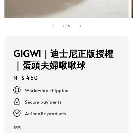
1
/
5
GIGWI｜迪士尼正版授權
｜蛋頭夫婦啾啾球
Regular
NT$ 450
price
Worldwide shipping
Secure payments
Authentic products
規格