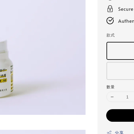
Secur
Authen
款式
數量
分享