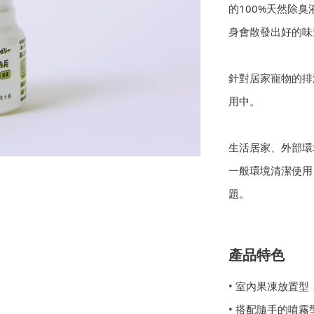
的100%天然除
身會散發出好的味
針對居家寵物的排
用中。
生活居家、外部環
一般環境清潔使用
題。
產品特色
• 室內果凍放置
• 搭配隨手的噴