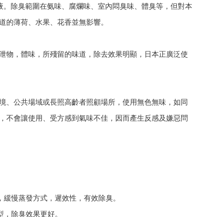
臭液。除臭範圍在氨味、腐爛味、室內悶臭味、體臭等，但對本
道的薄荷、水果、花香並無影響。
泄物，體味，所殘留的味道，除去效果明顯，日本正廣泛使
境、公共場域或長照高齡者照顧場所，使用無色無味，如同
，不會讓使用、受方感到氣味不佳，因而產生反感及嫌惡問
型，緩慢蒸發方式，遲效性，有效除臭。
霧型，除臭效果更好。