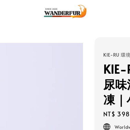
KIE-RU 
KIE
尿味
凍｜小
Regular
NT$ 398
price
Worldw