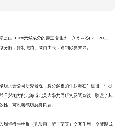
是由100%天然成分的善玉活性水「きえ～る(KIE-RU)」
做分解，抑制黴菌、壞菌生長，達到除臭效果。
環境大善公司研究發現，將分解後的牛尿灑在牛棚後，牛棚
並且與地方的北海道北見大學共同研究及調查後，驗證了其
效性，可改善環境惡臭問題。
與環境微生物群（乳酸菌、酵母菌等）交互作用・發酵製成