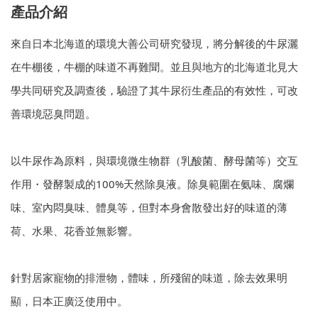
產品介紹
來自日本北海道的環境大善公司研究發現，將分解後的牛尿灑
在牛棚後，牛棚的味道不再難聞。並且與地方的北海道北見大
學共同研究及調查後，驗證了其牛尿衍生產品的有效性，可改
善環境惡臭問題。
以牛尿作為原料，與環境微生物群（乳酸菌、酵母菌等）交互
作用・發酵製成的100%天然除臭液。除臭範圍在氨味、腐爛
味、室內悶臭味、體臭等，但對本身會散發出好的味道的薄
荷、水果、花香並無影響。
針對居家寵物的排泄物，體味，所殘留的味道，除去效果明
顯，日本正廣泛使用中。