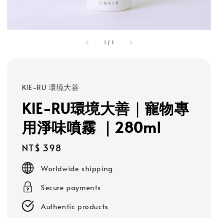
1
/
1
KIE-RU 環境大善
KIE-RU環境大善｜寵物專
用淨味噴霧 ｜280ml
Regular
NT$ 398
price
Worldwide shipping
Secure payments
Authentic products