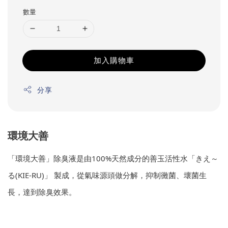
數量
加入購物車
分享
環境大善
「環境大善」除臭液是由100%天然成分的善玉活性水「きえ～
る(KIE-RU)」 製成，從氣味源頭做分解，抑制黴菌、壞菌生
長，達到除臭效果。