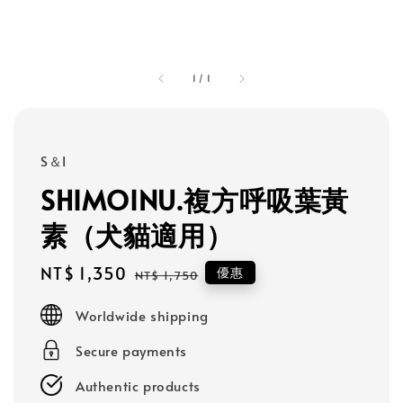
1
/
1
S＆I
SHIMOINU.複方呼吸葉黃
素（犬貓適用）
Sale
NT$ 1,350
Regular
優惠
NT$ 1,750
price
price
Worldwide shipping
Secure payments
Authentic products