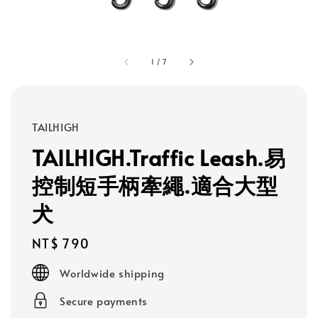
1
/
7
TAILHIGH
TAILHIGH.Traffic Leash.易
控制短手柄牽繩.適合大型
犬
Regular
NT$ 790
price
Worldwide shipping
Secure payments