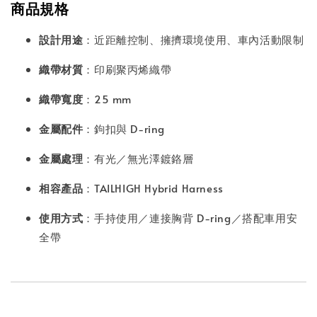
商品規格
設計用途
：近距離控制、擁擠環境使用、車內活動限制
織帶材質
：印刷聚丙烯織帶
織帶寬度
：25 mm
金屬配件
：鉤扣與 D-ring
金屬處理
：有光／無光澤鍍鉻層
相容產品
：TAILHIGH Hybrid Harness
使用方式
：手持使用／連接胸背 D-ring／搭配車用安
全帶