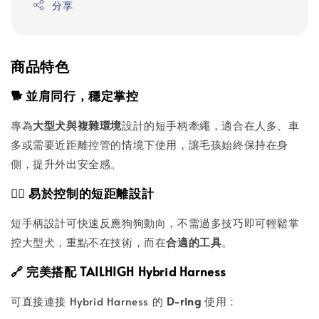
分享
商品特色
🐕 並肩同行，穩定掌控
專為
大型犬與複雜環境
設計的短手柄牽繩，適合在人多、車
多或需要近距離控管的情境下使用，讓毛孩始終保持在身
側，提升外出安全感。
🐕‍🦺 易於控制的短距離設計
短手柄設計可快速反應狗狗動向，不需過多技巧即可輕鬆掌
控大型犬，重點不在技術，而在
合適的工具
。
🔗 完美搭配 TAILHIGH Hybrid Harness
可直接連接 Hybrid Harness 的
D-ring
使用：