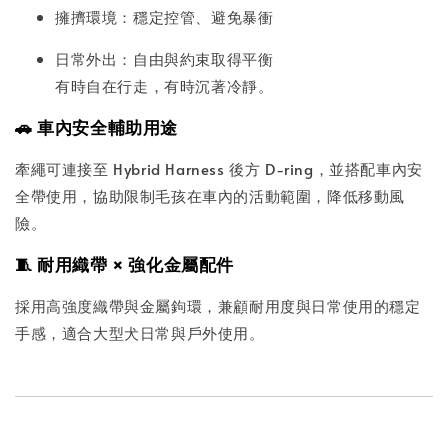
擁擠環境：穩定控管、避免暴衝
日常外出：自由與約束取得平衡
有時自在行走，有時沉著冷靜。
🚗 車內安全輔助用途
牽繩可連接至 Hybrid Harness 後方 D-ring，並搭配車內安
全帶使用，協助限制毛孩在車內的活動範圍，降低移動風
險。
🧵 耐用織帶 × 強化金屬配件
採用高強度織帶與金屬鉤環，兼顧耐用度與日常使用的穩定
手感，適合大型犬日常與戶外使用。