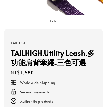
1
/
13
TAILHIGH
TAILHIGH.Utility Leash.多
功能肩背牽繩.三色可選
Regular
NT$ 1,580
price
Worldwide shipping
Secure payments
Authentic products