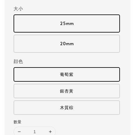
大小
25mm
20mm
顔色
葡萄紫
銀杏黃
木質棕
數量