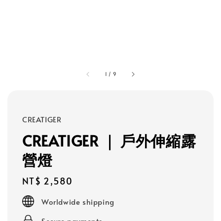
1
/
9
CREATIGER
CREATIGER ｜ 戶外伸縮露
營燈
Regular
NT$ 2,580
price
Worldwide shipping
Secure payments