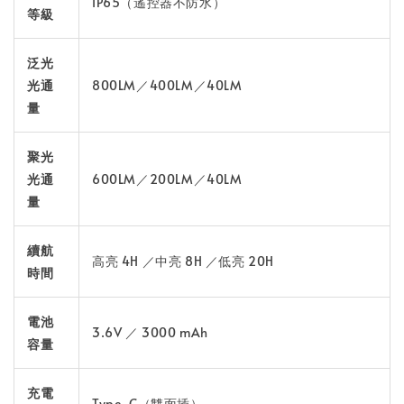
IP65（遙控器不防水）
等級
泛光
光通
800LM／400LM／40LM
量
聚光
光通
600LM／200LM／40LM
量
續航
高亮 4H ／中亮 8H ／低亮 20H
時間
電池
3.6V ／ 3000 mAh
容量
充電
Type-C（雙面插）