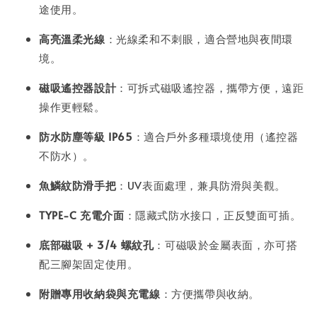
途使用。
高亮溫柔光線
：光線柔和不刺眼，適合營地與夜間環
境。
磁吸遙控器設計
：可拆式磁吸遙控器，攜帶方便，遠距
操作更輕鬆。
防水防塵等級 IP65
：適合戶外多種環境使用（遙控器
不防水）。
魚鱗紋防滑手把
：UV表面處理，兼具防滑與美觀。
TYPE-C 充電介面
：隱藏式防水接口，正反雙面可插。
底部磁吸 + 3/4 螺紋孔
：可磁吸於金屬表面，亦可搭
配三腳架固定使用。
附贈專用收納袋與充電線
：方便攜帶與收納。