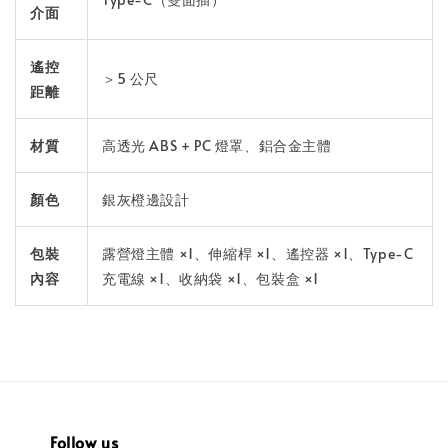
介面
遙控
＞5 公尺
距離
材質
高透光 ABS + PC 燈罩、鋁合金主體
顏色
銀灰橙邊設計
包裝
露營燈主體 ×1、伸縮桿 ×1、遙控器 ×1、Type-C
內容
充電線 ×1、收納袋 ×1、包裝盒 ×1
Follow us