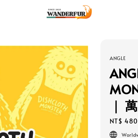
ANGLE
ANG
MO
｜ 
Regular
NT$ 480
price
Worldw