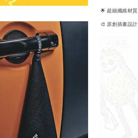
🌟 超細纖維材
🎨 原創插畫設