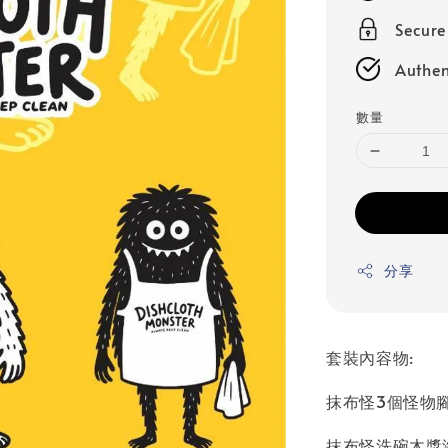
Secur
Authen
數量
分享
套裝內容物:
抹布怪3個怪物
抹布怪洗碗木漿