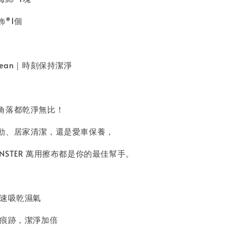
*1個
 Clean｜時刻保持潔淨
角落都乾淨無比！
動、居家清潔，還是愛車保養，
 MONSTER 萬用擦布都是你的最佳幫手。
快速吸乾濕氣
留痕跡，潔淨加倍