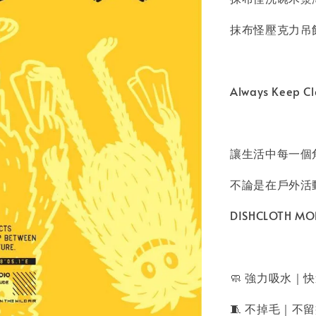
抹布怪壓克力吊飾
Always Keep
讓生活中每一個
不論是在戶外活
DISHCLOTH
🧼 強力吸水｜
🧵 不掉毛｜不