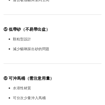
⑤ 低帶砂（不易帶出盆）
顆粒型設計
減少貓咪踩出砂的問題
⑥ 可沖馬桶（需注意用量）
水溶性材質
可分次少量沖入馬桶