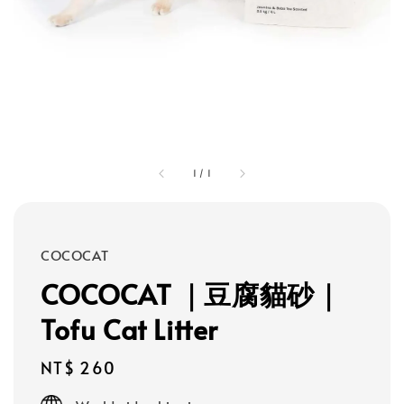
1
/
1
COCOCAT
COCOCAT ｜豆腐貓砂｜
Tofu Cat Litter
Regular
NT$ 260
price