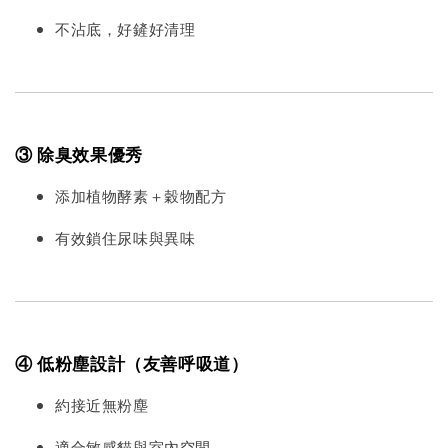
不沾底，好鏟好清理
③ 除臭效果優秀
添加植物酵素＋穀物配方
有效鎖住尿味與異味
④ 低粉塵設計（友善呼吸道）
約接近無粉塵
適合敏感貓與室內空間