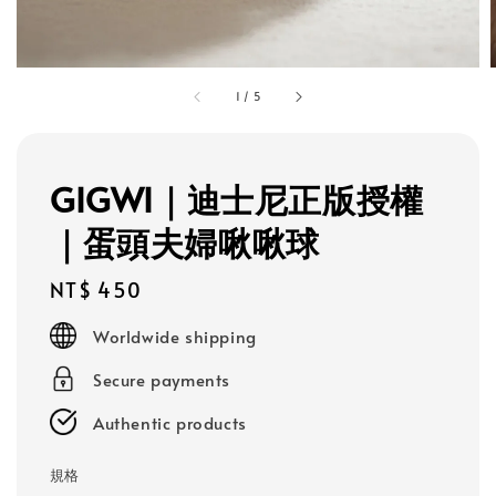
1
/
5
GIGWI｜迪士尼正版授權
｜蛋頭夫婦啾啾球
Regular
NT$ 450
price
Worldwide shipping
Secure payments
Authentic products
規格