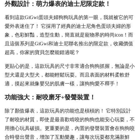
外觀設計：萌力爆表的迪士尼限定款！
看到這款GiGwi蛋頭夫婦狗狗玩具的第一眼，我就被它的可
愛外表迷住了！ 它採用了經典的迪士尼角色蛋頭夫婦的形
象，色彩鮮豔，造型生動，簡直就是寵物界的時尚icon！而
且這個系列是GiGwi和迪士尼聯名推出的限定款，收藏價值
超高，你家的寶貝怎麼能錯過呢？
更貼心的是，這款玩具的尺寸非常適合狗狗抓握，無論是小
型犬還是大型犬，都能輕鬆玩耍。而且表面的材料柔軟舒
適，摸起來就像嬰兒的肌膚一樣，讓狗狗愛不釋手！
功能強大：耐咬磨牙+發聲裝置！
除了顏值爆表，這款玩具的功能也是槓槓的！ 它特別設計
了耐咬的材質，即使是最喜歡啃咬的狗狗也能安心玩耍，不
用擔心玩具破損。更重要的是，內置的發聲裝置會在狗狗咬
合時發出聲音，增加了互動樂趣，讓每次玩耍都充滿新鮮