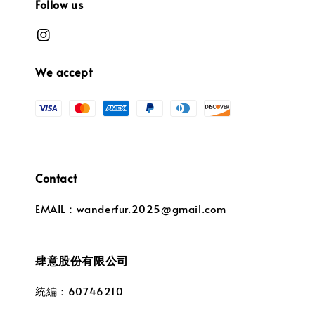
Follow us
We accept
Contact
EMAIL：wanderfur.2025@gmail.com
肆意股份有限公司
統編：60746210