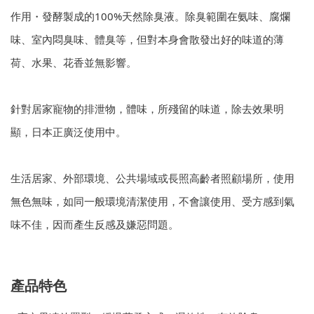
作用・發酵製成的100%天然除臭液。除臭範圍在氨味、腐爛
味、室內悶臭味、體臭等，但對本身會散發出好的味道的薄
荷、水果、花香並無影響。
針對居家寵物的排泄物，體味，所殘留的味道，除去效果明
顯，日本正廣泛使用中。
生活居家、外部環境、公共場域或長照高齡者照顧場所，使用
無色無味，如同一般環境清潔使用，不會讓使用、受方感到氣
味不佳，因而產生反感及嫌惡問題。
產品特色