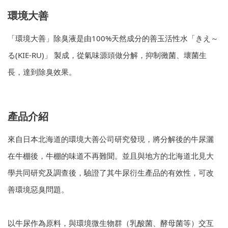
環境大善
「環境大善」除臭液是由100%天然成分的善玉活性水「きえ～
る(KIE-RU)」 製成，從氣味源頭做分解，抑制黴菌、壞菌生
長，達到除臭效果。
產品介紹
來自日本北海道的環境大善公司研究發現，將分解後的牛尿灑
在牛棚後，牛棚的味道不再難聞。並且與地方的北海道北見大
學共同研究及調查後，驗證了其牛尿衍生產品的有效性，可改
善環境惡臭問題。
以牛尿作為原料，與環境微生物群（乳酸菌、酵母菌等）交互