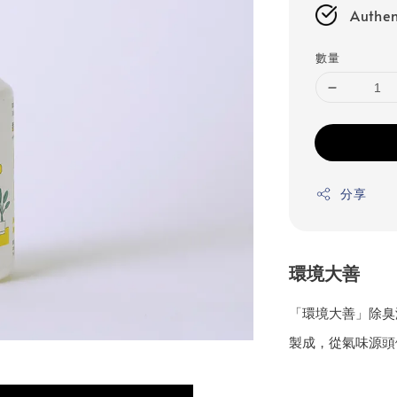
Authen
數量
分享
環境大善
「環境大善」除臭液
製成，從氣味源頭