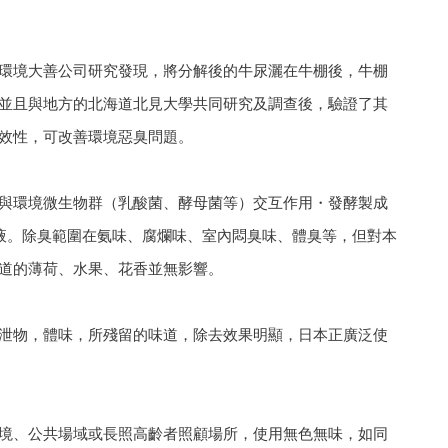
環境大善公司研究發現，將分解後的牛尿灑在牛棚後，牛棚
並且與地方的北海道北見大學共同研究及調查後，驗證了其
效性，可改善環境惡臭問題。
與環境微生物群（乳酸菌、酵母菌等）交互作用・發酵製成
臭液。除臭範圍在氨味、腐爛味、室內悶臭味、體臭等，但對本
道的薄荷、水果、花香並無影響。
泄物，體味，所殘留的味道，除去效果明顯，日本正廣泛使
境、公共場域或長照高齡者照顧場所，使用無色無味，如同