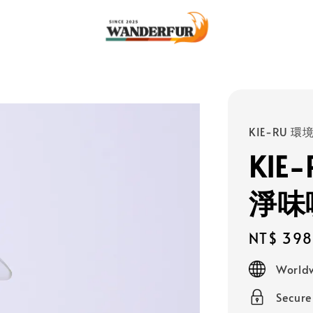
KIE-RU 
KI
淨味噴
Regular
NT$ 398
price
Worldw
Secur