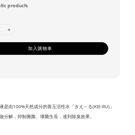
tic products
加入購物車
是由100%天然成分的善玉活性水「きえ～る(KIE-RU)」
做分解，抑制黴菌、壞菌生長，達到除臭效果。