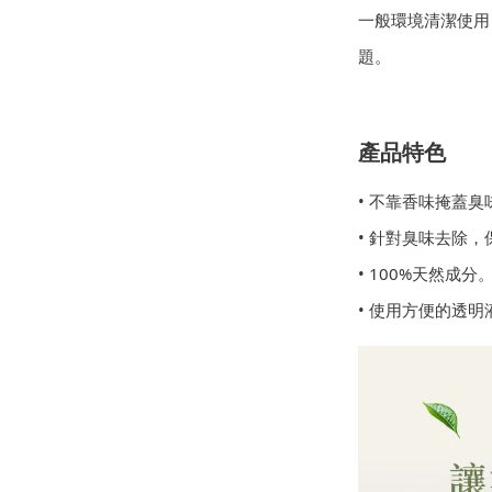
一般環境清潔使用
題。
產品特色
• 不靠香味掩蓋
• 針對臭味去除
• 100%天然成
• 使用方便的透