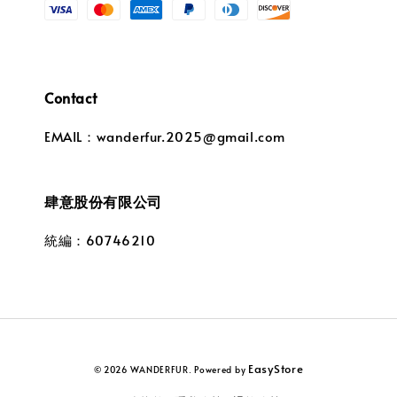
Contact
EMAIL：wanderfur.2025@gmail.com
肆意股份有限公司
統編：60746210
EasyStore
© 2026 WANDERFUR. Powered by