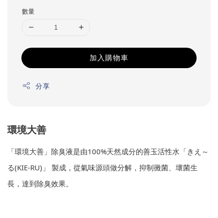
數量
加入購物車
分享
環境大善
「環境大善」除臭液是由100%天然成分的善玉活性水「きえ～
る(KIE-RU)」 製成，從氣味源頭做分解，抑制黴菌、壞菌生
長，達到除臭效果。