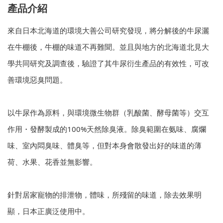
產品介紹
來自日本北海道的環境大善公司研究發現，將分解後的牛尿灑
在牛棚後，牛棚的味道不再難聞。並且與地方的北海道北見大
學共同研究及調查後，驗證了其牛尿衍生產品的有效性，可改
善環境惡臭問題。
以牛尿作為原料，與環境微生物群（乳酸菌、酵母菌等）交互
作用・發酵製成的100%天然除臭液。除臭範圍在氨味、腐爛
味、室內悶臭味、體臭等，但對本身會散發出好的味道的薄
荷、水果、花香並無影響。
針對居家寵物的排泄物，體味，所殘留的味道，除去效果明
顯，日本正廣泛使用中。