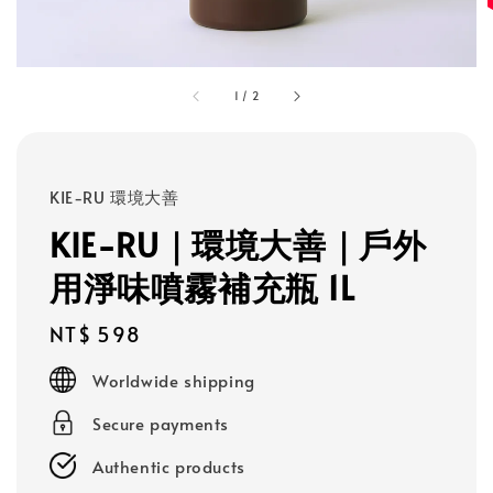
1
/
2
KIE-RU 環境大善
KIE-RU｜環境大善｜戶外
用淨味噴霧補充瓶 1L
Regular
NT$ 598
price
Worldwide shipping
Secure payments
Authentic products