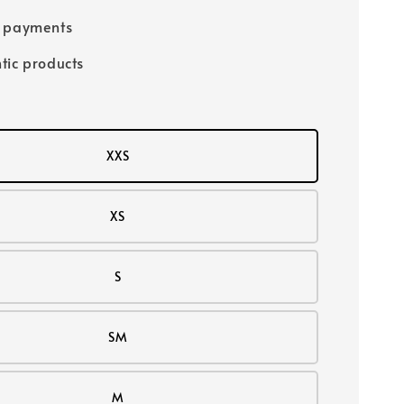
e payments
tic products
XXS
XS
S
SM
M