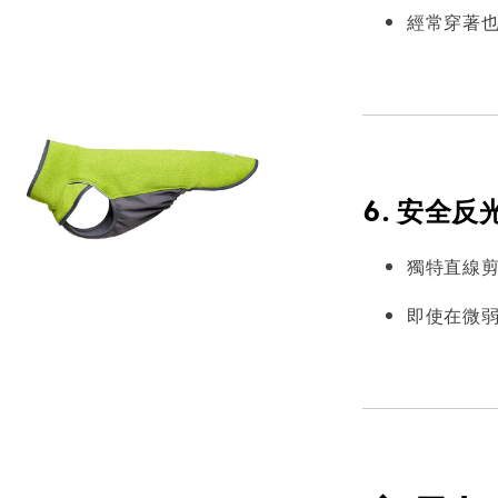
經常穿著
6. 安全
獨特直線
即使在微