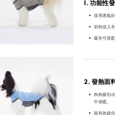
1. 功能
採用透氣
初秋或入
嚴冬可搭
2. 發熱
狗狗最怕冷
中保暖。
能有效鎖