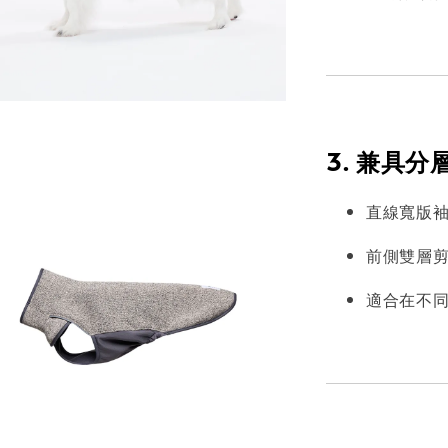
3. 兼具
直線寬版
前側雙層
適合在不