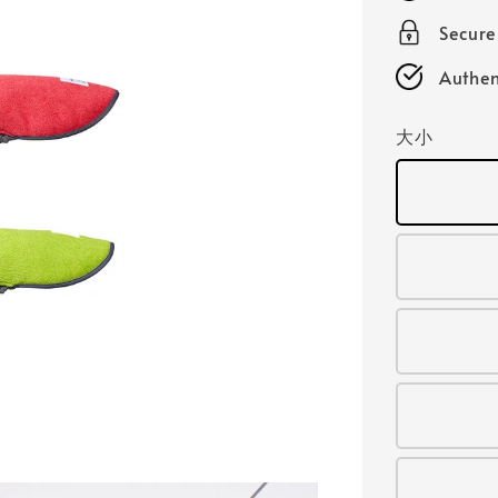
Secur
Authen
大小