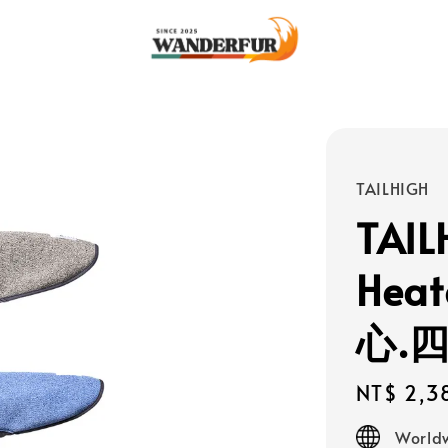
TAILHIGH
TAIL
Hea
心.
Regular
NT$ 2,3
price
Worldw