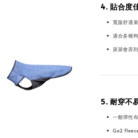
4. 貼合
寬版舒適
適合多種
尿尿會弄
5. 耐穿
一般彈性
Go2 Flee