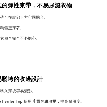
度佳的彈性束帶，不易尿濺衣物
束帶可在腹部下方牢固貼合。
狗狗體型穿著。
到衣服？完全不必擔心。
不易鬆垮的收邊設計
布料久穿後容易變形。
ce Heater Top 採用
牢固包邊收尾
，提高耐用度。