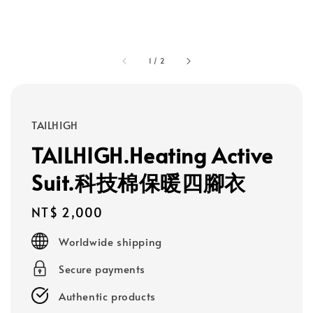
1
/
2
TAILHIGH
TAILHIGH.Heating Active
Suit.科技棉保暖四腳衣
Regular
NT$ 2,000
price
Worldwide shipping
Secure payments
Authentic products