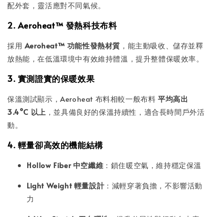
配外套，靈活應對不同氣候。
2. Aeroheat™ 發熱科技布料
採用
Aeroheat™ 功能性發熱材質
，能主動吸收、儲存並釋
放熱能，在低溫環境中有效維持體溫，提升整體保暖效率。
3. 實測證實的保暖效果
保溫測試顯示，Aeroheat 布料相較一般布料
平均高出
3.4°C 以上
，並具備良好的保溫持續性，適合長時間戶外活
動。
4. 輕量卻高效的機能結構
Hollow Fiber 中空纖維
：鎖住暖空氣，維持穩定保溫
Light Weight 輕量設計
：減輕穿著負擔，不影響活動
力