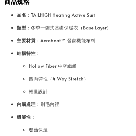
商品規格
品名
：TAILHIGH Heating Active Suit
類型
：冬季一體式基礎保暖衣（Base Layer）
主要材質
：Aeroheat™ 發熱機能布料
結構特性
：
Hollow Fiber 中空纖維
四向彈性（4 Way Stretch）
輕量設計
內層處理
：刷毛內裡
機能性
：
發熱保溫