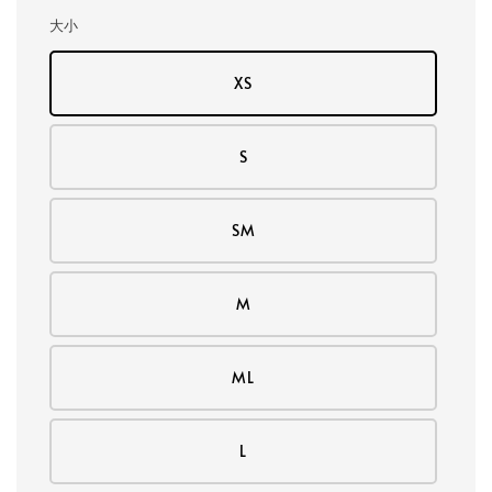
大小
XS
S
SM
M
ML
L