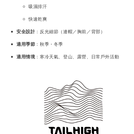
吸濕排汗
快速乾爽
安全設計
：反光細節（連帽／胸前／背部）
適用季節
：秋季・冬季
適用情境
：寒冷天氣、登山、露營、日常戶外活動