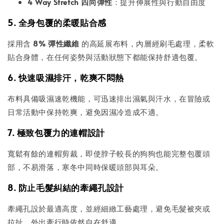
4 Way Stretch 四向彈性
：提升伸展性與行動自由度
5. 全身包覆的柔暖貼合感
採用含
8% 彈性纖維
的高延展布料，內層經刷毛處理，柔軟
貼合身體，在任何姿勢與活動狀態下都能保持舒適包覆。
6. 快速吸濕排汗，乾爽不悶熱
布料具備吸濕速乾機能，可迅速排出濕氣與汗水，在冒險或
日常活動中保持乾爽，避免因濕冷造成不適。
7. 極致包覆力的連帽設計
寬鬆有餘的連帽剪裁，即使脖子較長的狗狗也能完整包覆頭
部，不易滑落，寒冬中同時保暖頭部與耳朵。
8. 防止毛髮糾結的牽繩孔設計
牽繩孔設於最適高度，並經細緻工藝處理，避免毛髮被夾或
拉扯，外出牽行時依然自在舒適。