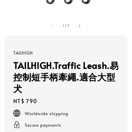
1
/
7
TAILHIGH
TAILHIGH.Traffic Leash.易
控制短手柄牽繩.適合大型
犬
Regular
NT$ 790
price
Worldwide shipping
Secure payments