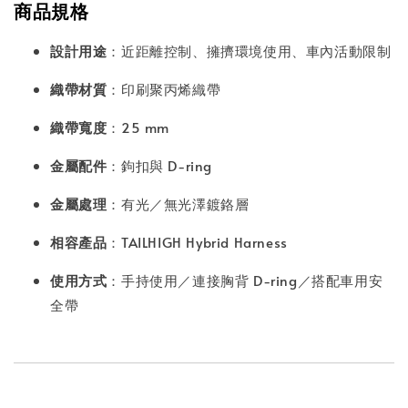
商品規格
設計用途
：近距離控制、擁擠環境使用、車內活動限制
織帶材質
：印刷聚丙烯織帶
織帶寬度
：25 mm
金屬配件
：鉤扣與 D-ring
金屬處理
：有光／無光澤鍍鉻層
相容產品
：TAILHIGH Hybrid Harness
使用方式
：手持使用／連接胸背 D-ring／搭配車用安
全帶