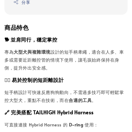
分享
商品特色
🐕 並肩同行，穩定掌控
專為
大型犬與複雜環境
設計的短手柄牽繩，適合在人多、車
多或需要近距離控管的情境下使用，讓毛孩始終保持在身
側，提升外出安全感。
🐕‍🦺 易於控制的短距離設計
短手柄設計可快速反應狗狗動向，不需過多技巧即可輕鬆掌
控大型犬，重點不在技術，而在
合適的工具
。
🔗 完美搭配 TAILHIGH Hybrid Harness
可直接連接 Hybrid Harness 的
D-ring
使用：