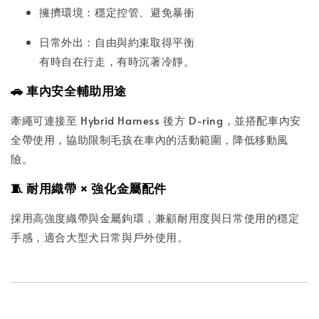
擁擠環境：穩定控管、避免暴衝
日常外出：自由與約束取得平衡
有時自在行走，有時沉著冷靜。
🚗 車內安全輔助用途
牽繩可連接至 Hybrid Harness 後方 D-ring，並搭配車內安
全帶使用，協助限制毛孩在車內的活動範圍，降低移動風
險。
🧵 耐用織帶 × 強化金屬配件
採用高強度織帶與金屬鉤環，兼顧耐用度與日常使用的穩定
手感，適合大型犬日常與戶外使用。