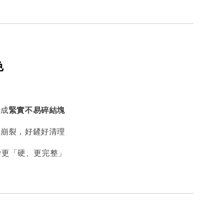
色
形成
緊實不易碎結塊
不崩裂，好鏟好清理
砂更「硬、更完整」