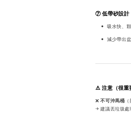
⑦ 低帶砂設計
吸水快、
減少帶出
⚠️ 注意（很
❌
不可沖馬桶
（
→ 建議丟垃圾處