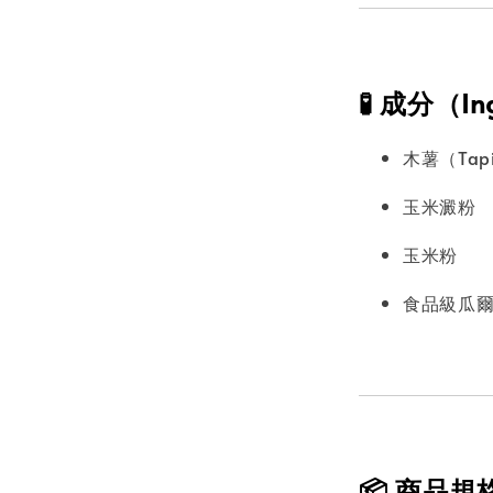
🧪 成分（In
木薯（Tapio
玉米澱粉
玉米粉
食品級瓜
📦 商品規