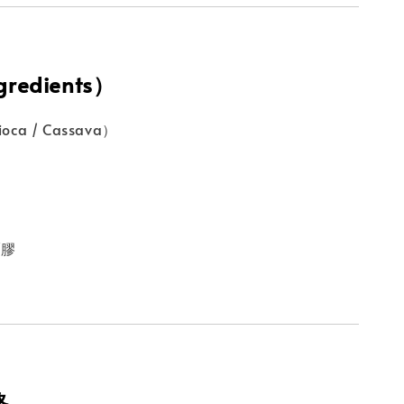
gredients）
ca / Cassava）
爾膠
格