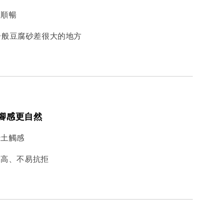
更順暢
和一般豆腐砂差很大的地方
｜腳感更自然
沙土觸感
度高、不易抗拒