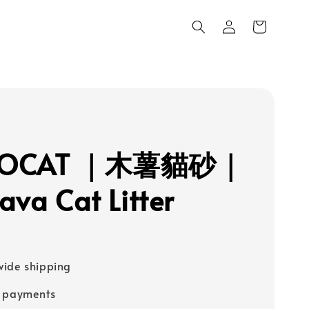
COCAT ｜木薯貓砂｜
ava Cat Litter
ide shipping
e payments