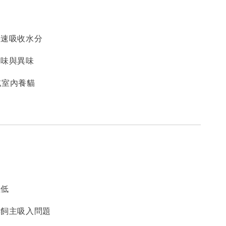
快速吸收水分
尿味與異味
或室內養貓
極低
與飼主吸入問題