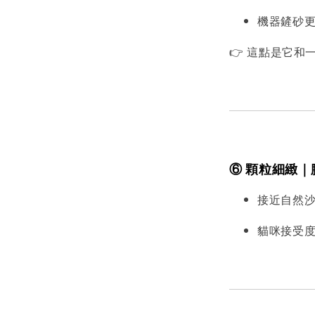
機器鏟砂
👉 這點是它
⑥ 顆粒細緻
接近自然
貓咪接受