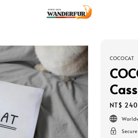
COCOCAT
CO
Cass
Regular
NT$ 240
price
Worldw
Secur