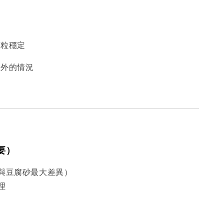
顆粒穩定
盆外的情況
重要）
與豆腐砂最大差異）
理