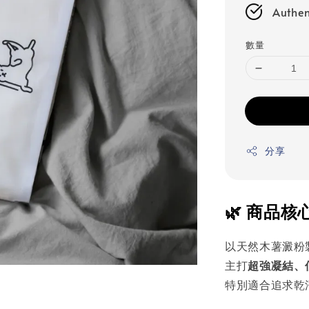
Authen
數量
分享
🌿 商品核
以天然木薯澱粉
主打
超強凝結、
特別適合追求乾