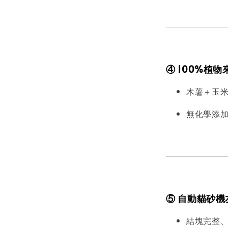
④ 100%植
木薯＋玉
無化學添
⑤ 自動貓砂機
結塊完整