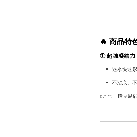
🔥 商品特
① 超強凝結力
遇水快速
不沾底、
👉 比一般豆腐