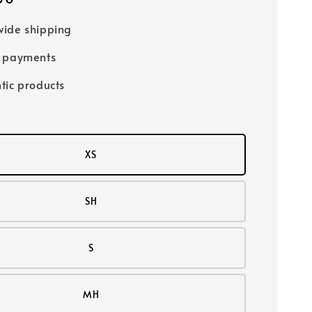
ide shipping
e payments
tic products
XS
SH
S
MH