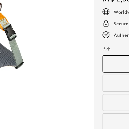
price
Worldw
Secur
Authen
大小