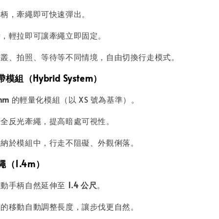
手柄，牽繩即可快速彈出。
時，輕拉即可讓牽繩立即固定。
草叢、拍照、等待等不同情境，自由切換行走模式。
模組（Hybrid System）
mm
的輕量化模組（以 XS 號為基準）。
安全反光牽繩，提高暗處可視性。
收納於模組中，行走不阻礙、外觀俐落。
繩（1.4m）
拉動手柄自然延伸至
1.4 公尺
。
孩的移動自動調整長度，讓步伐更自然。