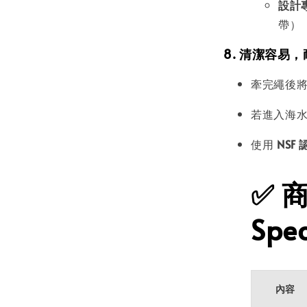
設計
帶）
8. 清潔容易
牽完繩後
若進入海
使用
NSF
✅
Spec
內容