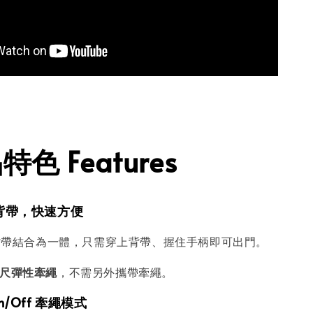
色 Features
繩背帶，快速方便
背帶結合為一體，只需穿上背帶、握住手柄即可出門。
 公尺彈性牽繩
，不需另外攜帶牽繩。
n/Off 牽繩模式