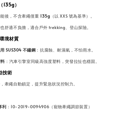
（135g）
功能後，不含牽繩僅重
135g
（以 XXS 號為基準）。
也舒適不負擔，適合戶外 trekking、登山探險。
 耐環境材質
 SUS304 不鏽鋼
：抗腐蝕、耐濕氣，不怕雨水。
塑料
：汽車引擎室同級高強度塑料，突發拉扯也穩固。
制動技術
時，牽繩自動鎖定，提升緊急狀況控制力。
專利
：10-2019-0094906（寵物牽繩調節裝置）