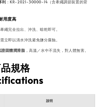
專利
：KR-2021-30000-14（含牽繩調節裝置的背
，耐用度高
將牽繩完全拉出、沖洗、晾乾即可。
水需立即以清水沖洗避免鹽分腐蝕。
 認證固體潤滑脂
，高溫／水中不流失，對人體無害。
商品規格
ifications
說明