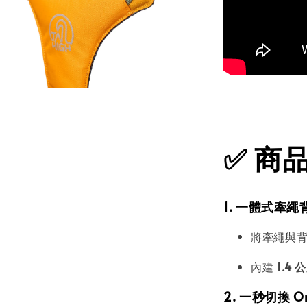
✅
商品特
1. 一體式牽
將牽繩與
內建
1.4
2. 一秒切換 O