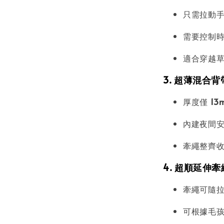
只需拉動
需要控制
適合穿越
3. 超薄混合背帶
厚度僅
13
內建夜間
牽繩整齊
4. 超順延伸牽
牽繩可隨
可根據毛