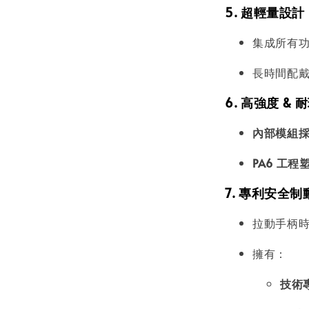
5. 超輕量設計
集成所有
長時間配戴
6. 高強度 &
內部模組採用
PA6 工程
7. 專利安全
拉動手柄
擁有：
技術