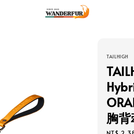
TAILHIGH
TAI
Hybr
OR
胸背
Regular
NT$ 2,3