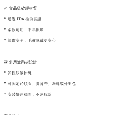
🦴 食品級矽膠材質
* 通過 FDA 檢測認證
* 柔軟耐用、不易損壞
* 親膚安全，毛孩佩戴更安心
🎒 多用途懸掛設計
* 彈性矽膠掛繩
* 可固定於項圈、胸背帶、牽繩或外出包
* 安裝快速穩固，不易脫落