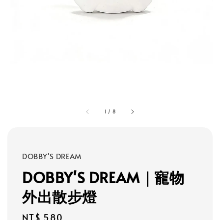
1
/
8
DOBBY'S DREAM
DOBBY'S DREAM｜寵物
外出散步燈
Regular
NT$ 580