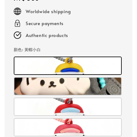
price
Worldwide shipping
Secure payments
Authentic products
顏色
: 黃帽小白