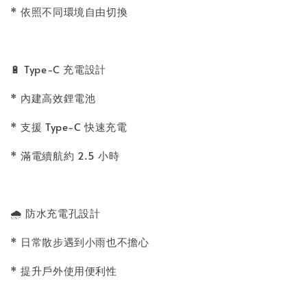
* 依照不同環境自由切換
🔋 Type-C 充電設計
* 內建高效鋰電池
* 支援 Type-C 快速充電
* 滿電續航約 2.5 小時
🌧️ 防水充電孔設計
* 日常散步遇到小雨也不擔心
* 提升戶外使用便利性