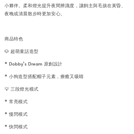
小夥伴。柔和燈光提升夜間辨識度，讓飼主與毛孩在黃昏、
夜晚或清晨散步時更加安心。
商品特色
🐶 超萌童話造型
* Dobby’s Dream 原創設計
* 小狗造型搭配帽子元素，療癒又吸睛
💡 三段燈光模式
* 常亮模式
* 慢閃模式
* 快閃模式