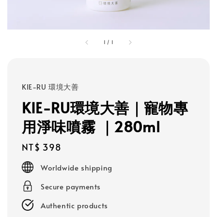
1
/
1
KIE-RU 環境大善
KIE-RU環境大善｜寵物專
用淨味噴霧 ｜280ml
Regular
NT$ 398
price
Worldwide shipping
Secure payments
Authentic products