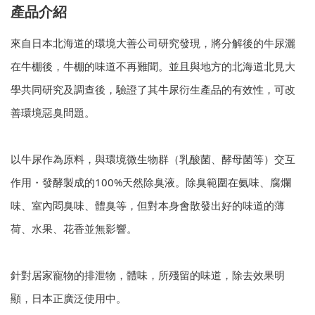
產品介紹
來自日本北海道的環境大善公司研究發現，將分解後的牛尿灑
在牛棚後，牛棚的味道不再難聞。並且與地方的北海道北見大
學共同研究及調查後，驗證了其牛尿衍生產品的有效性，可改
善環境惡臭問題。
以牛尿作為原料，與環境微生物群（乳酸菌、酵母菌等）交互
作用・發酵製成的100%天然除臭液。除臭範圍在氨味、腐爛
味、室內悶臭味、體臭等，但對本身會散發出好的味道的薄
荷、水果、花香並無影響。
針對居家寵物的排泄物，體味，所殘留的味道，除去效果明
顯，日本正廣泛使用中。