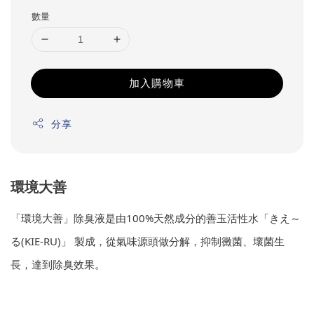
數量
加入購物車
分享
環境大善
「環境大善」除臭液是由100%天然成分的善玉活性水「きえ～
る(KIE-RU)」 製成，從氣味源頭做分解，抑制黴菌、壞菌生
長，達到除臭效果。