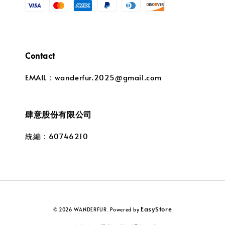
Contact
EMAIL：wanderfur.2025@gmail.com
肆意股份有限公司
統編：60746210
EasyStore
© 2026 WANDERFUR. Powered by