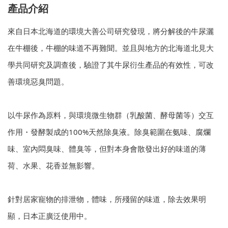
產品介紹
來自日本北海道的環境大善公司研究發現，將分解後的牛尿灑
在牛棚後，牛棚的味道不再難聞。並且與地方的北海道北見大
學共同研究及調查後，驗證了其牛尿衍生產品的有效性，可改
善環境惡臭問題。
以牛尿作為原料，與環境微生物群（乳酸菌、酵母菌等）交互
作用・發酵製成的100%天然除臭液。除臭範圍在氨味、腐爛
味、室內悶臭味、體臭等，但對本身會散發出好的味道的薄
荷、水果、花香並無影響。
針對居家寵物的排泄物，體味，所殘留的味道，除去效果明
顯，日本正廣泛使用中。