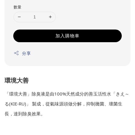
數量
加入購物車
分享
環境大善
「環境大善」除臭液是由100%天然成分的善玉活性水「きえ～
る(KIE-RU)」 製成，從氣味源頭做分解，抑制黴菌、壞菌生
長，達到除臭效果。