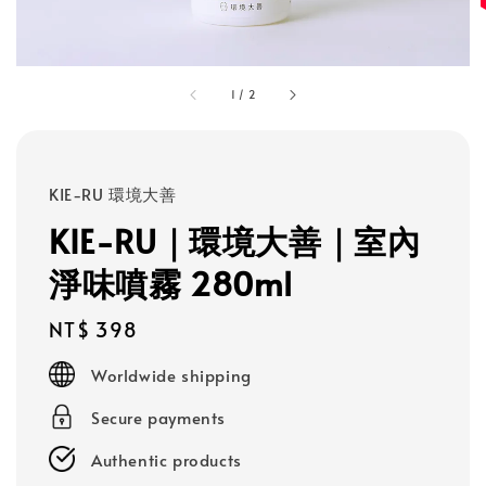
1
/
2
KIE-RU 環境大善
KIE-RU｜環境大善｜室內
淨味噴霧 280ml
Regular
NT$ 398
price
Worldwide shipping
Secure payments
Authentic products