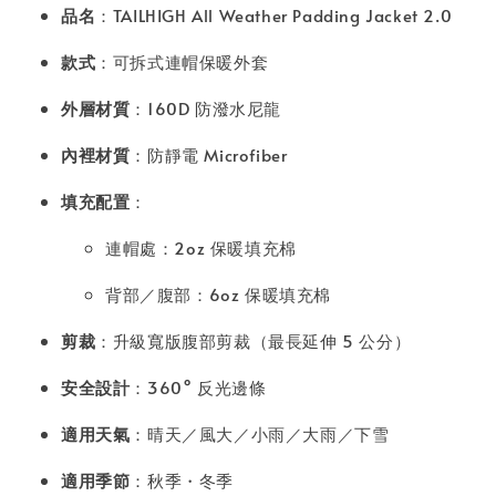
品名
：TAILHIGH All Weather Padding Jacket 2.0
款式
：可拆式連帽保暖外套
外層材質
：160D 防潑水尼龍
內裡材質
：防靜電 Microfiber
填充配置
：
連帽處：2oz 保暖填充棉
背部／腹部：6oz 保暖填充棉
剪裁
：升級寬版腹部剪裁（最長延伸 5 公分）
安全設計
：360° 反光邊條
適用天氣
：晴天／風大／小雨／大雨／下雪
適用季節
：秋季・冬季