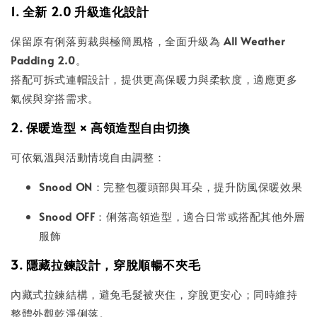
1. 全新 2.0 升級進化設計
保留原有俐落剪裁與極簡風格，全面升級為
All Weather
Padding 2.0
。
搭配可拆式連帽設計，提供更高保暖力與柔軟度，適應更多
氣候與穿搭需求。
2. 保暖造型 × 高領造型自由切換
可依氣溫與活動情境自由調整：
Snood ON
：完整包覆頭部與耳朵，提升防風保暖效果
Snood OFF
：俐落高領造型，適合日常或搭配其他外層
服飾
3. 隱藏拉鍊設計，穿脫順暢不夾毛
內藏式拉鍊結構，避免毛髮被夾住，穿脫更安心；同時維持
整體外觀乾淨俐落。