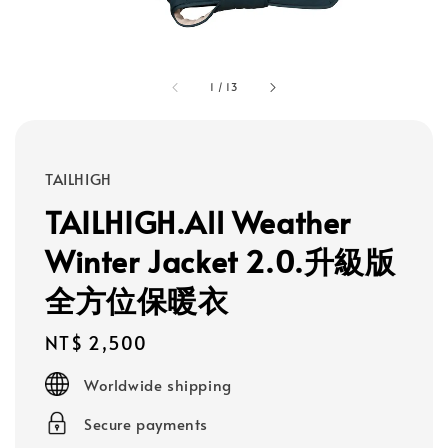
1
/
13
TAILHIGH
TAILHIGH.All Weather
Winter Jacket 2.0.升級版
全方位保暖衣
Regular
NT$ 2,500
price
Worldwide shipping
Secure payments