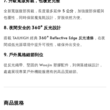
7. 升級寬版剪裁，包覆更完整
全新寬版腹部剪裁，長度最多延伸
5 公分
，加強腹部保暖與
包覆性，同時保留魔鬼氈設計，穿脫依然方便。
8. 夜間安全的 360° 反光設計
搭載 TAILHIGH 經典
360° Reflective Edge 反光邊條
，在夜
間或低光源環境中提升可視性，確保外出安全。
9. 戶外風格細節到位
從反光織帶、堅固的 Woojin 塑膠配件，到俐落縫線設計，
處處展現專業戶外機能服應有的高品質細節。
商品規格