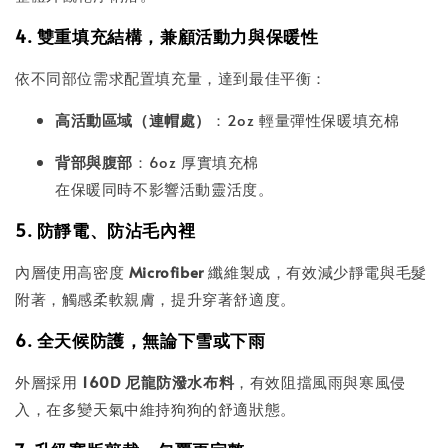
4. 雙重填充結構，兼顧活動力與保暖性
依不同部位需求配置填充量，達到最佳平衡：
高活動區域（連帽處）
：2oz 輕量彈性保暖填充棉
背部與腹部
：6oz 厚實填充棉
在保暖同時不影響活動靈活度。
5. 防靜電、防沾毛內裡
內層使用高密度
Microfiber
纖維製成，有效減少靜電與毛髮
附著，觸感柔軟親膚，提升穿著舒適度。
6. 全天候防護，無論下雪或下雨
外層採用
160D 尼龍防潑水布料
，有效阻擋風雨與寒風侵
入，在多變天氣中維持狗狗的舒適狀態。