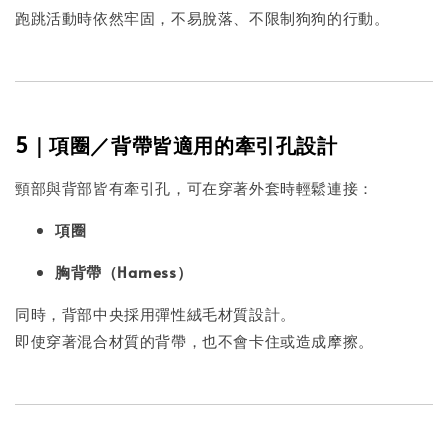
跑跳活動時依然牢固，不易脫落、不限制狗狗的行動。
5｜項圈／背帶皆適用的牽引孔設計
頸部與背部皆有牽引孔，可在穿著外套時輕鬆連接：
項圈
胸背帶（Harness）
同時，背部中央採用彈性絨毛材質設計。
即使穿著混合材質的背帶，也不會卡住或造成摩擦。