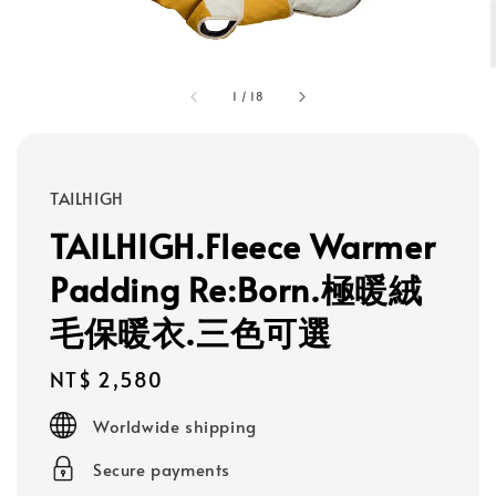
1
/
18
TAILHIGH
TAILHIGH.Fleece Warmer
Padding Re:Born.極暖絨
毛保暖衣.三色可選
Regular
NT$ 2,580
price
Worldwide shipping
Secure payments