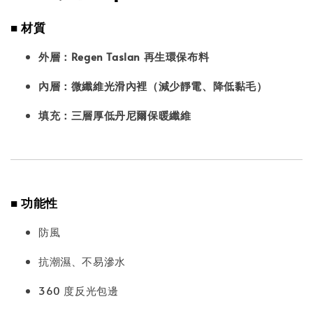
■ 材質
外層：Regen Taslan 再生環保布料
內層：微纖維光滑內裡（減少靜電、降低黏毛）
填充：三層厚低丹尼爾保暖纖維
■ 功能性
防風
抗潮濕、不易滲水
360 度反光包邊