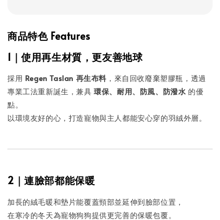
商品特色 Features
1｜使用再生材質，更友善地球
採用
Regen Taslan 再生布料
，來自回收廢棄塑膠瓶，透過
專業工法重新誕生，兼具
環保、耐用、防風、防潑水
的優
點。
以環境友好的心，打造寵物與主人都能安心穿的羽絨外層。
2｜連臉部都能保暖
加長的絨毛暖和墊片能覆蓋頸部並延伸到臉部位置，
在寒冷的冬天為寵物狗狗提供更完善的保暖包覆。