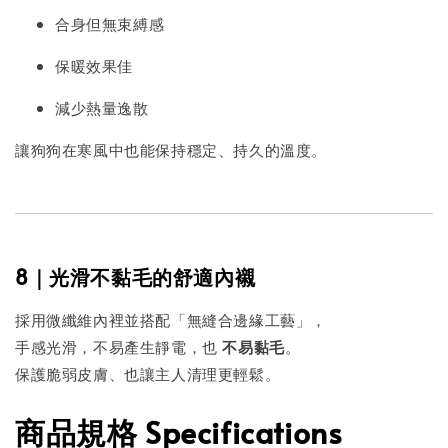
合身但無束縛感
保暖效果佳
減少熱量逸散
讓狗狗在寒風中也能保持穩定、持久的溫度。
8｜光滑不黏毛的舒適內襯
採用微纖維內裡並搭配「無縫合邊緣工藝」，
手感光滑，不易產生靜電，也
不易黏毛
。
保護脆弱皮膚、也讓主人清理更輕鬆。
商品規格 Specifications