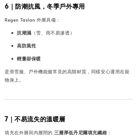
6｜防潮抗風，冬季戶外專用
Regen Taslan 外層具備：
抗潮濕
（雪、雨不易滲透）
高防風性
輕量卻保暖
是滑雪服、戶外機能服常見的高階材質，同樣安心運用在寵
物身上。
7｜不易流失的溫暖層
填充在外層與內層間的
三層厚低丹尼爾填充纖維
：