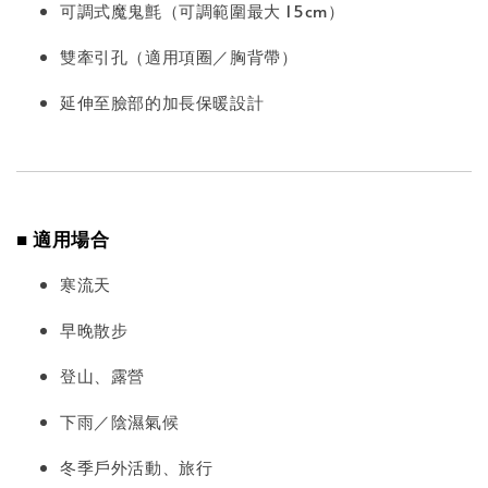
可調式魔鬼氈（可調範圍最大 15cm）
雙牽引孔（適用項圈／胸背帶）
延伸至臉部的加長保暖設計
■ 適用場合
寒流天
早晚散步
登山、露營
下雨／陰濕氣候
冬季戶外活動、旅行