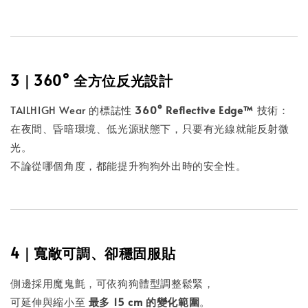
3｜360° 全方位反光設計
TAILHIGH Wear 的標誌性
360° Reflective Edge™
技術：
在夜間、昏暗環境、低光源狀態下，只要有光線就能反射微
光。
不論從哪個角度，都能提升狗狗外出時的安全性。
4｜寬敞可調、卻穩固服貼
側邊採用魔鬼氈，可依狗狗體型調整鬆緊，
可延伸與縮小至
最多 15 cm 的變化範圍
。