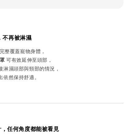
，不再被淋濕
能完整覆蓋寵物身體，
罩
可有效延伸至頭部，
接淋濕頭部與頸部的情況，
出依然保持舒適。
設計，任何角度都能被看見