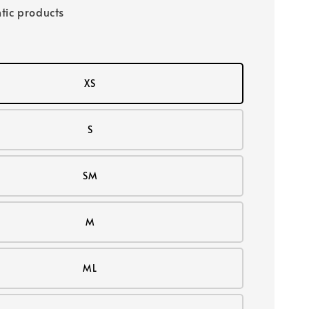
tic products
XS
S
SM
M
ML