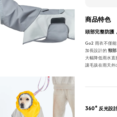
商品特色
頭部完整防護
Go2 雨衣不僅
加長設計的
頸部
大幅降低雨水直
讓毛孩在雨天外
360° 反光