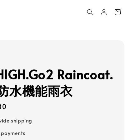
HIGH.Go2 Raincoat.
防水機能雨衣
80
ide shipping
e payments