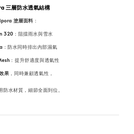
ipora 三層防水透氣結構
 Hipora 塗層面料
：
n 320
：阻擋雨水與雪水
a
：防水同時排出內部濕氣
Mesh
：提升舒適度與透氣性
水效果
，同時兼顧透氣性，
用防水材質，細節全面到位。