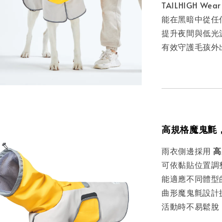
TAILHIGH We
能在黑暗中從任
提升夜間與低光
有效守護毛孩外
高規格魔鬼氈
雨衣側邊採用
高
可依黏貼位置調
能適應不同體型
曲形魔鬼氈設計
活動時不易鬆脫