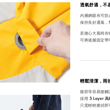
透氣舒適，不
內層網眼布可防
保持良好通風，
若擔心大風時衣
可將後腿固定帶
輕鬆清潔，雨
腹部等容易接觸
採用
3 Layer
只需輕輕擦拭即