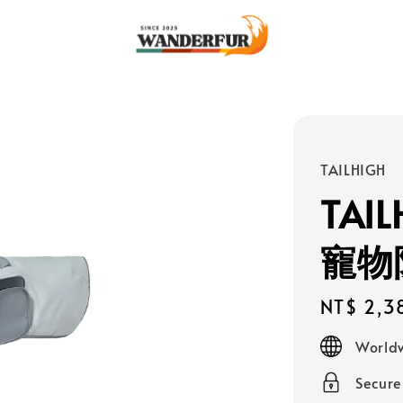
TAILHIGH
TAIL
寵物
Regular
NT$ 2,3
price
Worldw
Secur