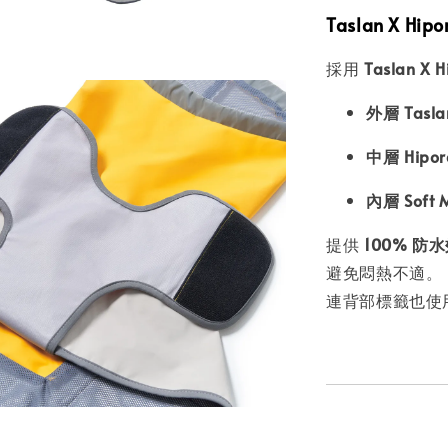
Taslan X H
採用
Taslan X
外層 Tasla
中層 Hipor
內層 Soft 
提供
100% 防
避免悶熱不適。
連背部標籤也使