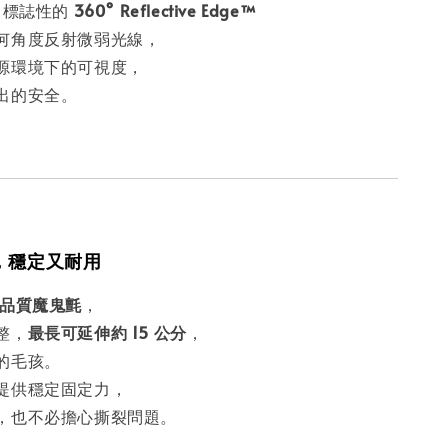
ar 標誌性的
360° Reflective Edge™
何角度反射微弱光線，
源環境下的可視度，
出的安全。
，穩定又耐用
品質魔鬼氈
，
整，
最長可延伸約 15 公分
，
的毛孩。
提供穩定固定力，
，也不必擔心撕裂問題。