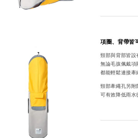
項圈、背帶皆
頸部與背部皆設
無論毛孩佩戴項
都能輕鬆連接牽
頸部牽繩孔另附
可有效降低雨水