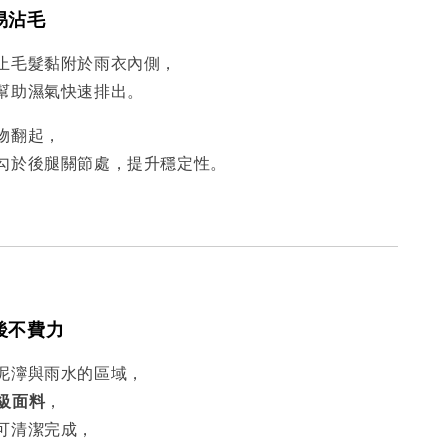
易沾毛
止毛髮黏附於雨衣內側，
幫助濕氣快速排出。
物翻起，
勾於後腿關節處，提升穩定性。
後不費力
泥濘與雨水的區域，
 高級面料
，
可清潔完成，