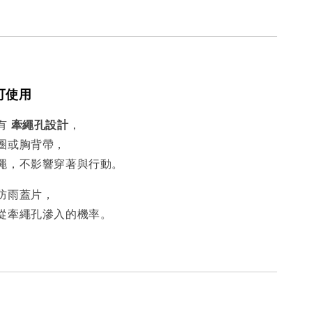
可使用
有
牽繩孔設計
，
圈或胸背帶，
繩，不影響穿著與行動。
防雨蓋片，
從牽繩孔滲入的機率。