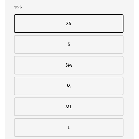
大小
XS
S
SM
M
ML
L