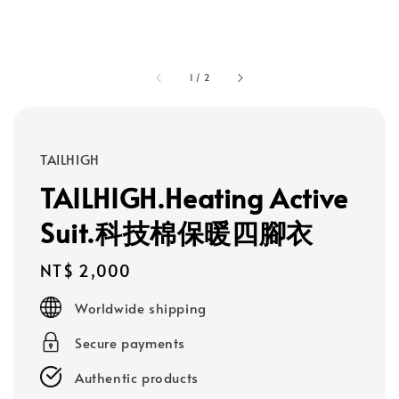
1
/
2
TAILHIGH
TAILHIGH.Heating Active
Suit.科技棉保暖四腳衣
Regular
NT$ 2,000
price
Worldwide shipping
Secure payments
Authentic products