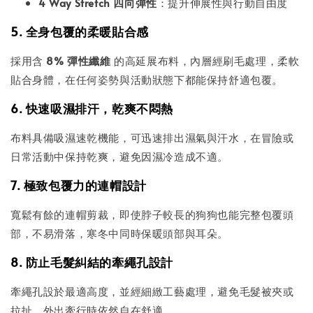
4 Way Stretch 四向彈性
：提升伸展性與行動自由度
5. 全身包覆的柔暖貼合感
採用含
8% 彈性纖維
的高延展布料，內層經刷毛處理，柔軟
貼合身體，在任何姿勢與活動狀態下都能保持舒適包覆。
6. 快速吸濕排汗，乾爽不悶熱
布料具備吸濕速乾機能，可迅速排出濕氣與汗水，在冒險或
日常活動中保持乾爽，避免因濕冷造成不適。
7. 極致包覆力的連帽設計
寬鬆有餘的連帽剪裁，即使脖子較長的狗狗也能完整包覆頭
部，不易滑落，寒冬中同時保暖頭部與耳朵。
8. 防止毛髮糾結的牽繩孔設計
牽繩孔設於最適高度，並經細緻工藝處理，避免毛髮被夾或
拉扯，外出牽行時依然自在舒適。