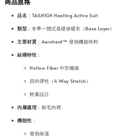
商品規格
品名
：TAILHIGH Heating Active Suit
類型
：冬季一體式基礎保暖衣（Base Layer）
主要材質
：Aeroheat™ 發熱機能布料
結構特性
：
Hollow Fiber 中空纖維
四向彈性（4 Way Stretch）
輕量設計
內層處理
：刷毛內裡
機能性
：
發熱保溫