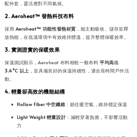
配外套，靈活應對不同氣候。
2. Aeroheat™ 發熱科技布料
採用
Aeroheat™ 功能性發熱材質
，能主動吸收、儲存並釋
放熱能，在低溫環境中有效維持體溫，提升整體保暖效率。
3. 實測證實的保暖效果
保溫測試顯示，Aeroheat 布料相較一般布料
平均高出
3.4°C 以上
，並具備良好的保溫持續性，適合長時間戶外活
動。
4. 輕量卻高效的機能結構
Hollow Fiber 中空纖維
：鎖住暖空氣，維持穩定保溫
Light Weight 輕量設計
：減輕穿著負擔，不影響活動
力