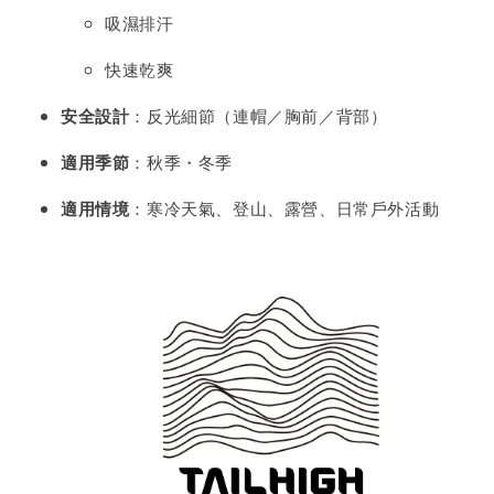
吸濕排汗
快速乾爽
安全設計
：反光細節（連帽／胸前／背部）
適用季節
：秋季・冬季
適用情境
：寒冷天氣、登山、露營、日常戶外活動