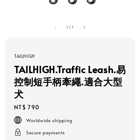
1
/
7
TAILHIGH
TAILHIGH.Traffic Leash.易
控制短手柄牽繩.適合大型
犬
Regular
NT$ 790
price
Worldwide shipping
Secure payments