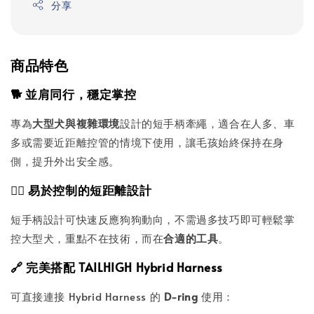
分享
商品特色
🐕 並肩同行，穩定掌控
專為
大型犬與複雜環境
設計的短手柄牽繩，適合在人多、車
多或需要近距離控管的情境下使用，讓毛孩始終保持在身
側，提升外出安全感。
🐕‍🦺 易於控制的短距離設計
短手柄設計可快速反應狗狗動向，不需過多技巧即可輕鬆掌
控大型犬，重點不在技術，而在
合適的工具
。
🔗 完美搭配 TAILHIGH Hybrid Harness
可直接連接 Hybrid Harness 的
D-ring
使用：