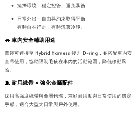
擁擠環境：穩定控管、避免暴衝
日常外出：自由與約束取得平衡
有時自在行走，有時沉著冷靜。
🚗 車內安全輔助用途
牽繩可連接至 Hybrid Harness 後方 D-ring，並搭配車內安
全帶使用，協助限制毛孩在車內的活動範圍，降低移動風
險。
🧵 耐用織帶 × 強化金屬配件
採用高強度織帶與金屬鉤環，兼顧耐用度與日常使用的穩定
手感，適合大型犬日常與戶外使用。