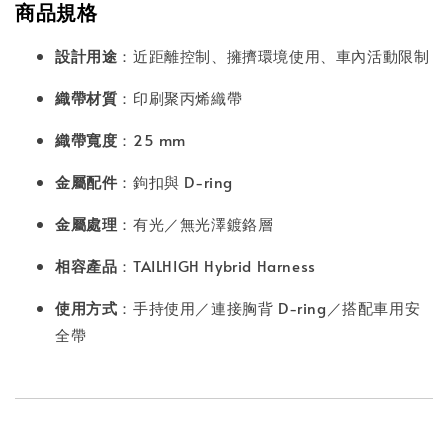
商品規格
設計用途
：近距離控制、擁擠環境使用、車內活動限制
織帶材質
：印刷聚丙烯織帶
織帶寬度
：25 mm
金屬配件
：鉤扣與 D-ring
金屬處理
：有光／無光澤鍍鉻層
相容產品
：TAILHIGH Hybrid Harness
使用方式
：手持使用／連接胸背 D-ring／搭配車用安
全帶