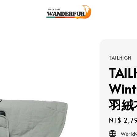
TAILHIGH
TAIL
Win
羽絨
Regular
NT$ 2,7
price
Worldw