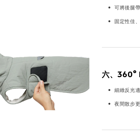
可將後腿
固定性佳
六、360° 
細緻反光
夜間散步