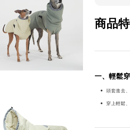
商品特
一、輕鬆
頭套進去
穿上輕鬆