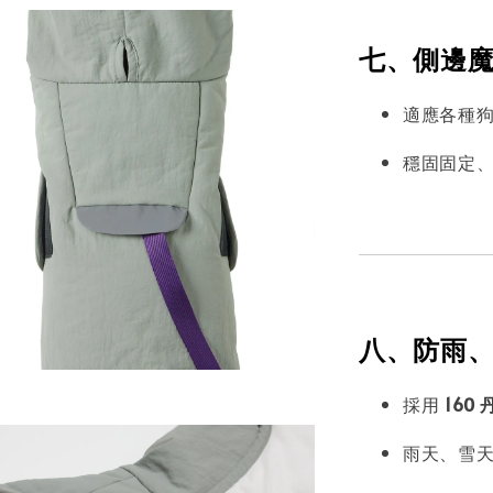
七、側邊魔
適應各種
穩固固定
八、防雨
採用
160
雨天、雪