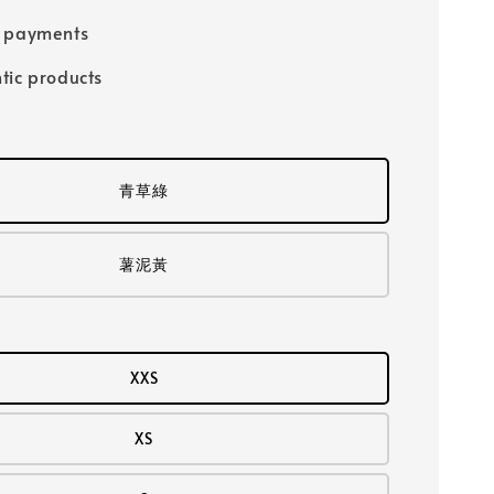
e payments
tic products
青草綠
薯泥黃
XXS
XS