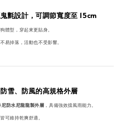
鬼氈設計，可調節寬度至 15cm
狗狗體型，穿起來更貼身。
、不易掉落，活動也不受影響。
、防雪、防風的高規格外層
 丹尼防水尼龍龍製外層
，具備強效擋風雨能力。
天皆可維持乾爽舒適。