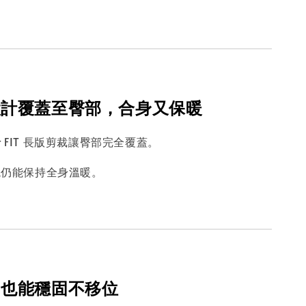
設計覆蓋至臀部，合身又保暖
oat FIT 長版剪裁讓臀部完全覆蓋。
境仍能保持全身溫暖。
中也能穩固不移位