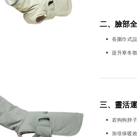
二、臉部
長圍巾式
提升寒冬
三、靈活
若狗狗脖
加倍保暖