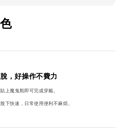
色
穿脫，好操作不費力
、貼上魔鬼氈即可完成穿戴。
、脫下快速，日常使用便利不麻煩。