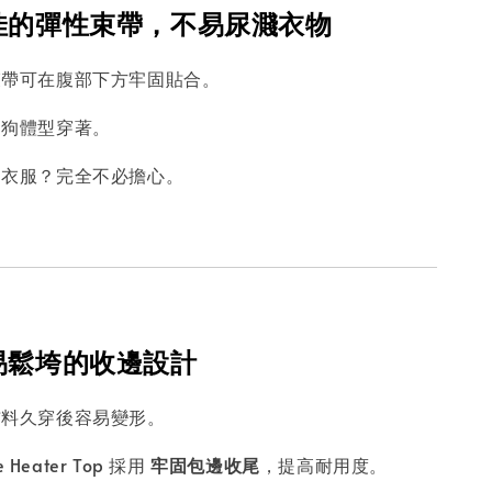
度佳的彈性束帶，不易尿濺衣物
束帶可在腹部下方牢固貼合。
狗狗體型穿著。
到衣服？完全不必擔心。
不易鬆垮的收邊設計
布料久穿後容易變形。
ce Heater Top 採用
牢固包邊收尾
，提高耐用度。