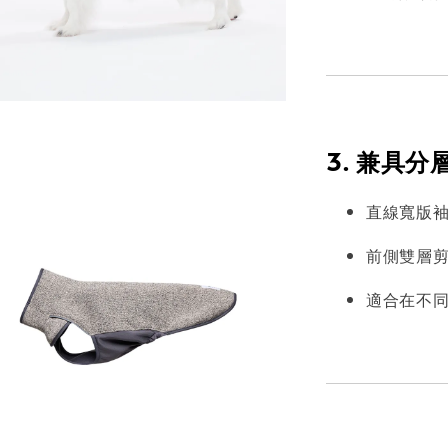
3. 兼具
直線寬版
前側雙層
適合在不