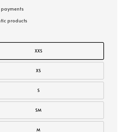
e payments
tic products
XXS
XS
S
SM
M