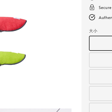
Secur
Authen
大小