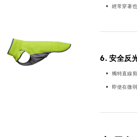
經常穿著
6. 安全
獨特直線
即使在微