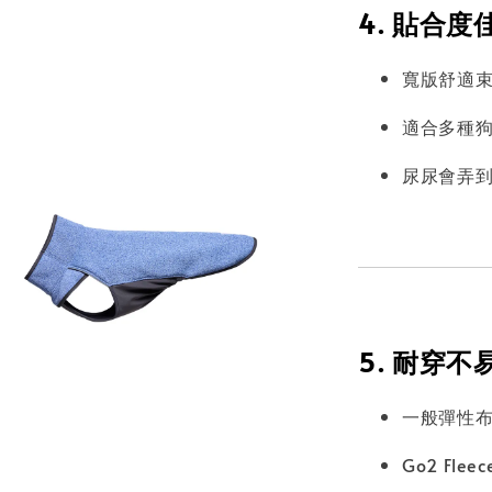
4. 貼合
寬版舒適
適合多種
尿尿會弄
5. 耐穿
一般彈性
Go2 Flee