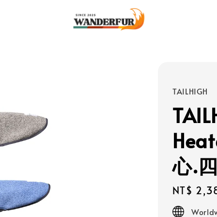
TAILHIGH
TAIL
Hea
心.
Regular
NT$ 2,3
price
Worldw