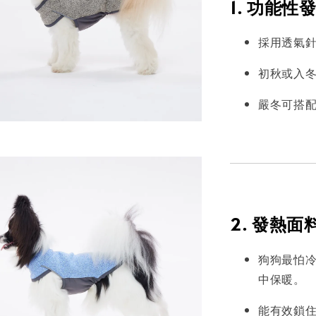
1. 功能
採用透氣
初秋或入
嚴冬可搭
2. 發熱
狗狗最怕冷
中保暖。
能有效鎖