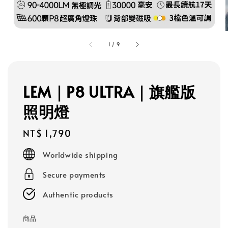
1
/
9
LEM｜P8 ULTRA｜旗艦版
照明燈
Regular
NT$ 1,790
price
Worldwide shipping
Secure payments
Authentic products
商品