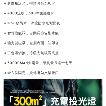
🔸超廣角泛光，輕鬆照亮300㎡
🔸4000流明，600顆旗艦燈珠
🔸IP67 級防水，深度防水無懼雨夜
🔸智慧換氣閥，自動調節告別水氣
🔸強力雙磁吸，金屬表面一貼即合
🔸三色溫切換，冷暖光無級調亮度
🔸30000MAH大電量，續航最長達十七天
🔸全方位固定，旋轉掛勾支架接口